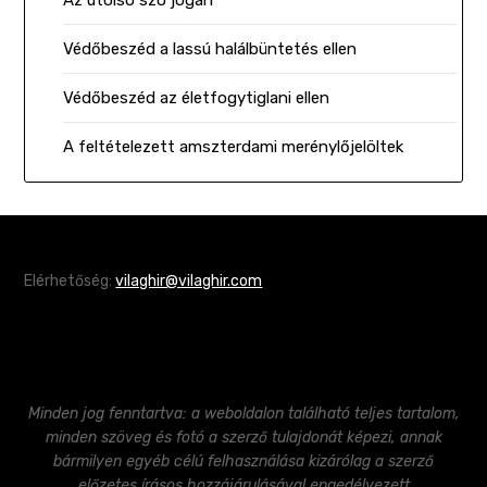
Az utolsó szó jogán
Védőbeszéd a lassú halálbüntetés ellen
Védőbeszéd az életfogytiglani ellen
A feltételezett amszterdami merénylőjelöltek
Elérhetőség:
vilaghir@vilaghir.com
Minden jog fenntartva: a weboldalon található teljes tartalom,
minden szöveg és fotó a szerző tulajdonát képezi, annak
bármilyen egyéb célú felhasználása kizárólag a szerző
előzetes írásos hozzájárulásával engedélyezett