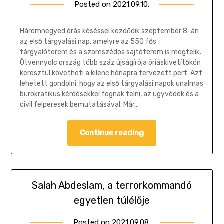
Posted on
2021.09.10.
by
Gombosi
Géza
Háromnegyed órás késéssel kezdődik szeptember 8-án
az első tárgyalási nap, amelyre az 550 fős
tárgyalóterem és a szomszédos sajtóterem is megtelik.
Ötvennyolc ország több száz újságírója óriáskivetítőkön
keresztül követheti a kilenc hónapra tervezett pert. Azt
lehetett gondolni, hogy az első tárgyalási napok unalmas
bürokratikus kérdésekkel fognak telni, az ügyvédek és a
civil felperesek bemutatásával. Már…
Continue reading
Salah Abdeslam, a terrorkommandó
egyetlen túlélője
Posted on
2021.09.08.
by