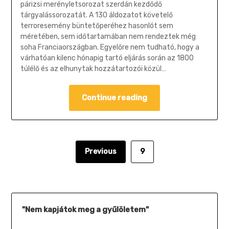
párizsi merényletsorozat szerdán kezdődő
tárgyalássorozatát. A 130 áldozatot követelő
terroresemény büntetőperéhez hasonlót sem
méretében, sem időtartamában nem rendeztek még
soha Franciaországban. Egyelőre nem tudható, hogy a
várhatóan kilenc hónapig tartó eljárás során az 1800
túlélő és az elhunytak hozzátartozói közül…
Continue reading
Previous
9
"Nem kapjátok meg a gyűlöletem"