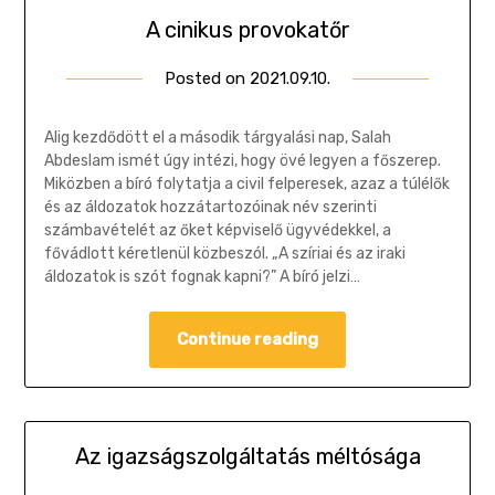
A cinikus provokatőr
Posted on
2021.09.10.
by
Gombosi
Géza
Alig kezdődött el a második tárgyalási nap, Salah
Abdeslam ismét úgy intézi, hogy övé legyen a főszerep.
Miközben a bíró folytatja a civil felperesek, azaz a túlélők
és az áldozatok hozzátartozóinak név szerinti
számbavételét az őket képviselő ügyvédekkel, a
fővádlott kéretlenül közbeszól. „A szíriai és az iraki
áldozatok is szót fognak kapni?” A bíró jelzi…
Continue reading
Az igazságszolgáltatás méltósága