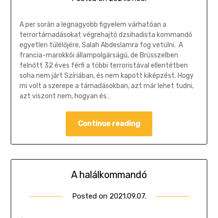
Gombosi
Géza
A per során a legnagyobb figyelem várhatóan a
terrortámadásokat végrehajtó dzsihadista kommandó
egyetlen túlélőjére, Salah Abdeslamra fog vetülni. A
francia-marokkói állampolgárságú, de Brüsszelben
felnőtt 32 éves férfi a többi terroristával ellentétben
soha nem járt Szíriában, és nem kapott kiképzést. Hogy
mi volt a szerepe a támadásokban, azt már lehet tudni,
azt viszont nem, hogyan és…
Continue reading
A halálkommandó
Posted on
2021.09.07.
by
Gombosi