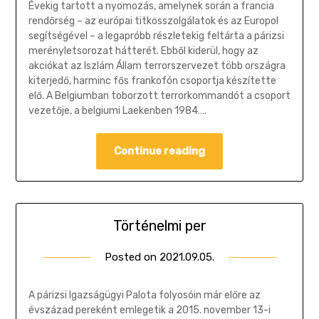
Géza
Évekig tartott a nyomozás, amelynek során a francia
rendőrség – az európai titkosszolgálatok és az Europol
segítségével – a legapróbb részletekig feltárta a párizsi
merényletsorozat hátterét. Ebből kiderül, hogy az
akciókat az Iszlám Állam terrorszervezet több országra
kiterjedő, harminc fős frankofón csoportja készítette
elő. A Belgiumban toborzott terrorkommandót a csoport
vezetője, a belgiumi Laekenben 1984….
Continue reading
Történelmi per
Posted on
2021.09.05.
by
Gombosi
Géza
A párizsi Igazságügyi Palota folyosóin már előre az
évszázad pereként emlegetik a 2015. november 13-i