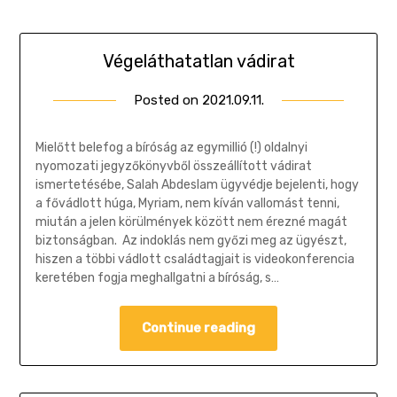
Végeláthatatlan vádirat
Posted on
2021.09.11.
by
Gombosi
Géza
Mielőtt belefog a bíróság az egymillió (!) oldalnyi
nyomozati jegyzőkönyvből összeállított vádirat
ismertetésébe, Salah Abdeslam ügyvédje bejelenti, hogy
a fővádlott húga, Myriam, nem kíván vallomást tenni,
miután a jelen körülmények között nem érezné magát
biztonságban. Az indoklás nem győzi meg az ügyészt,
hiszen a többi vádlott családtagjait is videokonferencia
keretében fogja meghallgatni a bíróság, s…
Continue reading