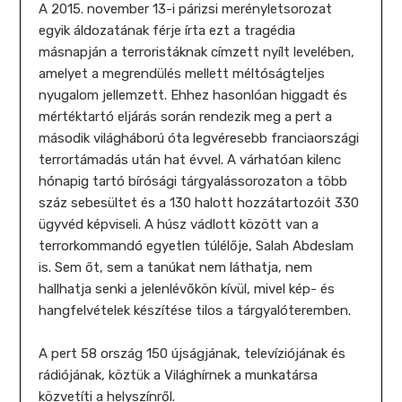
A 2015. november 13-i párizsi merényletsorozat
egyik áldozatának férje írta ezt a tragédia
másnapján a terroristáknak címzett nyílt levelében,
amelyet a megrendülés mellett méltóságteljes
nyugalom jellemzett. Ehhez hasonlóan higgadt és
mértéktartó eljárás során rendezik meg a pert a
második világháború óta legvéresebb franciaországi
terrortámadás után hat évvel. A várhatóan kilenc
hónapig tartó bírósági tárgyalássorozaton a több
száz sebesültet és a 130 halott hozzátartozóit 330
ügyvéd képviseli. A húsz vádlott között van a
terrorkommandó egyetlen túlélője, Salah Abdeslam
is. Sem őt, sem a tanúkat nem láthatja, nem
hallhatja senki a jelenlévőkön kívül, mivel kép- és
hangfelvételek készítése tilos a tárgyalóteremben.
A pert 58 ország 150 újságjának, televíziójának és
rádiójának, köztük a Világhírnek a munkatársa
közvetíti a helyszínről.