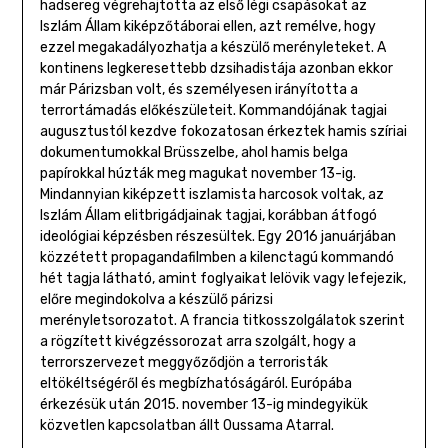
hadsereg végrehajtotta az első légi csapásokat az
Iszlám Állam kiképzőtáborai ellen, azt remélve, hogy
ezzel megakadályozhatja a készülő merényleteket. A
kontinens legkeresettebb dzsihadistája azonban ekkor
már Párizsban volt, és személyesen irányította a
terrortámadás előkészületeit. Kommandójának tagjai
augusztustól kezdve fokozatosan érkeztek hamis szíriai
dokumentumokkal Brüsszelbe, ahol hamis belga
papírokkal húzták meg magukat november 13-ig.
Mindannyian kiképzett iszlamista harcosok voltak, az
Iszlám Állam elitbrigádjainak tagjai, korábban átfogó
ideológiai képzésben részesültek. Egy 2016 januárjában
közzétett propagandafilmben a kilenctagú kommandó
hét tagja látható, amint foglyaikat lelövik vagy lefejezik,
előre megindokolva a készülő párizsi
merényletsorozatot. A francia titkosszolgálatok szerint
a rögzített kivégzéssorozat arra szolgált, hogy a
terrorszervezet meggyőződjön a terroristák
eltökéltségéről és megbízhatóságáról. Európába
érkezésük után 2015. november 13-ig mindegyikük
közvetlen kapcsolatban állt Oussama Atarral.