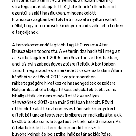
A nyomozók szerint ez a felhívás az Iszlám Állam új
stratégiájának alapja lett. A „hitetlenek” elleni harcot
ezentúl a saját hazájukban, mindenekelőtt
Franciaországban kell folytatni, azzal a nyíltan vállalt
céllal, hogy a terrorcselekmények mind szélesebb körben
elterjedjenek.
A terrorkommandó legtöbb tagját Oussama Atar
Brüsszelben toborozta. A veterán dzsihadistát még az
al-Kaida tagjaként 2005-ben őrizetbe vették Irakban,
ahol tíz évi szabadságvesztésre ítélték. A börtönben
tanult meg arabul és ismerkedett össze az Iszlám Állam
későbbi vezetőivel. 2012 szeptemberében
rákbetegségére hivatkozva hazaengedték kezelésre
Belgiumba, ahol a belga titkosszolgálatok többször is
kihallgatták, de nem minősítették veszélyes
tényezőnek. 2013-ban már Szíriában harcolt. Rövid
otthonléte alatt köztörvényes bűncselekményekért
elítélt két unokatestvérét is sikeresen radikalizálta, akik
később többször is látogatást tettek nála Szíriában. Az
ő feladatuk lett a terrorkommandó brüsszeli
búvóhelyeinek és logisztikai hálózatának kiépítése,