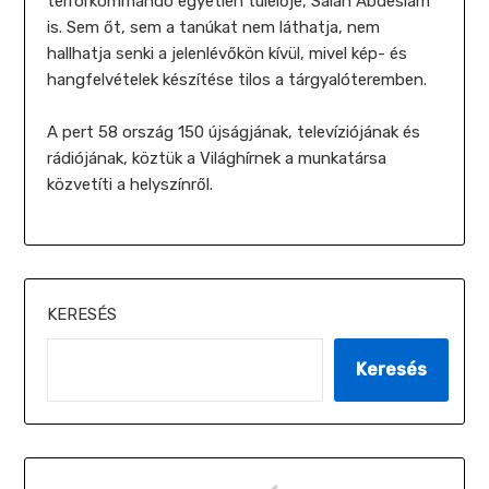
terrorkommandó egyetlen túlélője, Salah Abdeslam
is. Sem őt, sem a tanúkat nem láthatja, nem
hallhatja senki a jelenlévőkön kívül, mivel kép- és
hangfelvételek készítése tilos a tárgyalóteremben.
A pert 58 ország 150 újságjának, televíziójának és
rádiójának, köztük a Világhírnek a munkatársa
közvetíti a helyszínről.
KERESÉS
Keresés