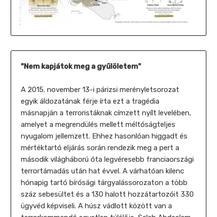
"Nem kapjátok meg a gyűlöletem"
A 2015. november 13-i párizsi merényletsorozat
egyik áldozatának férje írta ezt a tragédia
másnapján a terroristáknak címzett nyílt levelében,
amelyet a megrendülés mellett méltóságteljes
nyugalom jellemzett. Ehhez hasonlóan higgadt és
mértéktartó eljárás során rendezik meg a pert a
második világháború óta legvéresebb franciaországi
terrortámadás után hat évvel. A várhatóan kilenc
hónapig tartó bírósági tárgyalássorozaton a több
száz sebesültet és a 130 halott hozzátartozóit 330
ügyvéd képviseli. A húsz vádlott között van a