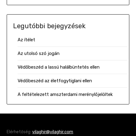
Legutóbbi bejegyzések
Az ítélet
Az utolsó szó jogán
Védőbeszéd a lassú halálbüntetés ellen
Védőbeszéd az életfogytiglani ellen
A feltételezett amszterdami merénylőjelöltek
Elérhetőség:
vilaghir@vilaghir.com