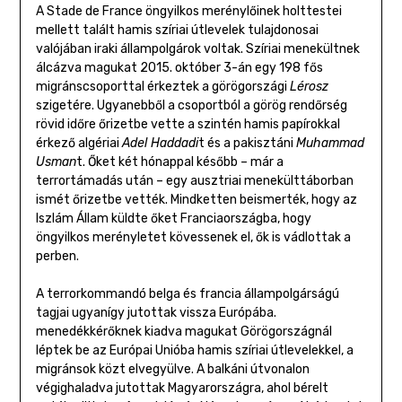
A Stade de France öngyilkos merénylőinek holttestei
mellett talált hamis szíriai útlevelek tulajdonosai
valójában iraki állampolgárok voltak. Szíriai menekültnek
álcázva magukat 2015. október 3-án egy 198 fős
migránscsoporttal érkeztek a görögországi
Lérosz
szigetére. Ugyanebből a csoportból a görög rendőrség
rövid időre őrizetbe vette a szintén hamis papírokkal
érkező algériai
Adel Haddadi
t és a pakisztáni
Muhammad
Usman
t. Őket két hónappal később – már a
terrortámadás után – egy ausztriai menekülttáborban
ismét őrizetbe vették. Mindketten beismerték, hogy az
Iszlám Állam küldte őket Franciaországba, hogy
öngyilkos merényletet kövessenek el, ők is vádlottak a
perben.
A terrorkommandó belga és francia állampolgárságú
tagjai ugyanígy jutottak vissza Európába.
menedékkérőknek kiadva magukat Görögországnál
léptek be az Európai Unióba hamis szíriai útlevelekkel, a
migránsok közt elvegyülve. A balkáni útvonalon
végighaladva jutottak Magyarországra, ahol bérelt