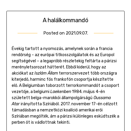
A halálkommandó
Posted on
2021.09.07.
by
Gombosi
Géza
Évekig tartott a nyomozás, amelynek során a francia
rendőrség – az európai titkosszolgálatok és az Europol
segítségével – a legapróbb részletekig feltárta a párizsi
merényletsorozat hátterét. Ebből kiderül, hogy az
akciókat az
Iszlám Állam
terrorszervezet több országra
kiterjedő, harminc fős frankofón csoportja készítette
elő. A Belgiumban toborzott terrorkommandót a csoport
vezetője, a belgiumi
Laekenben
1984. május 4-én
született belga-marokkói állampolgárságú
Oussama
Atar
irányította Szíriából. 2017. november 17-én célzott
támadásban a nemzetközi koalíció amerikai erői
Szíriában megölték, ám a párizsi különleges esküdtszék a
perben őt is vádlottnak tekinti.