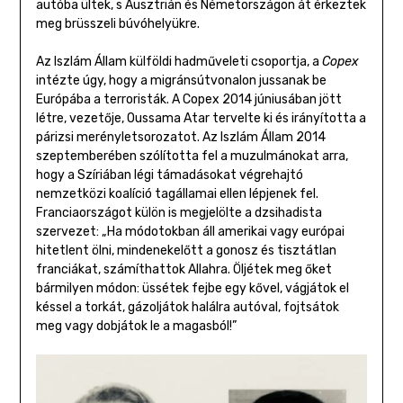
autóba ültek, s Ausztrián és Németországon át érkeztek
meg brüsszeli búvóhelyükre.
Az Iszlám Állam külföldi hadműveleti csoportja, a
Copex
intézte úgy, hogy a migránsútvonalon jussanak be
Európába a terroristák. A Copex 2014 júniusában jött
létre, vezetője, Oussama Atar tervelte ki és irányította a
párizsi merényletsorozatot. Az Iszlám Állam 2014
szeptemberében szólította fel a muzulmánokat arra,
hogy a Szíriában légi támadásokat végrehajtó
nemzetközi koalíció tagállamai ellen lépjenek fel.
Franciaországot külön is megjelölte a dzsihadista
szervezet: „Ha módotokban áll amerikai vagy európai
hitetlent ölni, mindenekelőtt a gonosz és tisztátlan
franciákat, számíthattok Allahra. Öljétek meg őket
bármilyen módon: üssétek fejbe egy kővel, vágjátok el
késsel a torkát, gázoljátok halálra autóval, fojtsátok
meg vagy dobjátok le a magasból!”