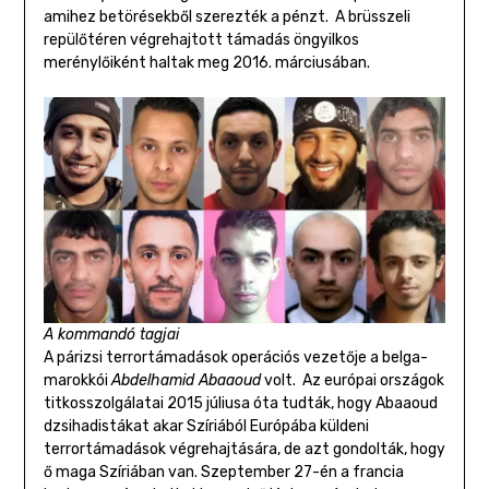
amihez betörésekből szerezték a pénzt. A brüsszeli
repülőtéren végrehajtott támadás öngyilkos
merénylőiként haltak meg 2016. márciusában.
A kommandó tagjai
A párizsi terrortámadások operációs vezetője a belga-
marokkói
Abdelhamid Abaaoud
volt. Az európai országok
titkosszolgálatai 2015 júliusa óta tudták, hogy Abaaoud
dzsihadistákat akar Szíriából Európába küldeni
terrortámadások végrehajtására, de azt gondolták, hogy
ő maga Szíriában van. Szeptember 27-én a francia