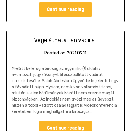
Continue reading
Végeláthatatlan vádirat
Posted on
2021.09.11.
by
Gombosi
Géza
Mielőtt belefog a bíróság az egymillió (!) oldalnyi
nyomozati jegyzőkönyvből összeállított vádirat
ismertetésébe, Salah Abdeslam ügyvédje bejelenti, hogy
a fővádlott húga, Myriam, nem kíván vallomást tenni,
miután a jelen körülmények között nem érezné magát
biztonságban. Az indoklás nem győzi meg az ügyészt,
hiszen a többi vádlott családtagjait is videokonferencia
keretében fogja meghallgatni a bíróság, s…
Continue reading