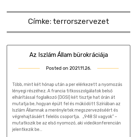
Címke:
terrorszervezet
Az Iszlám Állam bürokráciája
Posted on
2021.11.26.
by
Gombosi
Géza
Több, mint két hónap után a per elérkezett a nyomozás
lényegi részéhez. A francia titkosszolgálatok belső
elhárítással foglalkozó (DGSI) két tisztje hat órán át
mutatja be, hogyan épült fel és működött Szíriában az
Iszlám Államnak a merényletek megszervezéséért és
végrehajtásáért felelős csoportja. „948 SI vagyok” –
mutatkozik be az első nyomozó, aki videókonferencián
jelentkezik be…