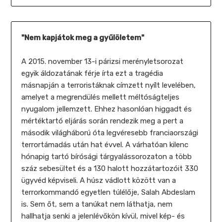
"Nem kapjátok meg a gyűlöletem"
A 2015. november 13-i párizsi merényletsorozat
egyik áldozatának férje írta ezt a tragédia
másnapján a terroristáknak címzett nyílt levelében,
amelyet a megrendülés mellett méltóságteljes
nyugalom jellemzett. Ehhez hasonlóan higgadt és
mértéktartó eljárás során rendezik meg a pert a
második világháború óta legvéresebb franciaországi
terrortámadás után hat évvel. A várhatóan kilenc
hónapig tartó bírósági tárgyalássorozaton a több
száz sebesültet és a 130 halott hozzátartozóit 330
ügyvéd képviseli. A húsz vádlott között van a
terrorkommandó egyetlen túlélője, Salah Abdeslam
is. Sem őt, sem a tanúkat nem láthatja, nem
hallhatja senki a jelenlévőkön kívül, mivel kép- és