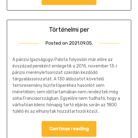
Történelmi per
Posted on
2021.09.05.
by
Gombosi
Géza
A párizsi Igazságügyi Palota folyosóin már előre az
évszázad pereként emlegetik a 2015. november 13-i
párizsi merényletsorozat szerdán kezdődő
tárgyalássorozatát. A 130 áldozatot követelő
terroresemény büntetőperéhez hasonlót sem
méretében, sem időtartamában nem rendeztek még
soha Franciaországban. Egyelőre nem tudható, hogy a
várhatóan kilenc hónapig tartó eljárás során az 1800
túlélő és az elhunytak hozzátartozói közül…
Continue reading