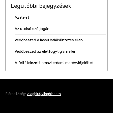
Legutóbbi bejegyzések
Az ítélet
Az utolsó szó jogán
Védőbeszéd a lassú halálbüntetés ellen
Védőbeszéd az életfogytiglani ellen
A feltételezett amszterdami merénylőjelöltek
Elérhetőség:
vilaghir@vilaghir.com