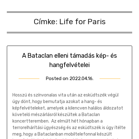
Címke:
Life for Paris
A Bataclan elleni támadás kép- és
hangfelvételei
Posted on
2022.04.16.
by
Gombosi
Géza
Hosszú és színvonalas vita után az esküdtszék végül
úgy dönt, hogy bemutatja azokat a hang- és
képfelvételeket, amelyek a kilencven halálos áldozatot
követelő mészárlásról készültek a Bataclan
koncertteremben. Az elmúlt hét hónapban a
terrorelhárítási ügyészség és az esküdtszék is úgy ítélte
meg, hogy a Bataclanban mobiltelefonnal készült