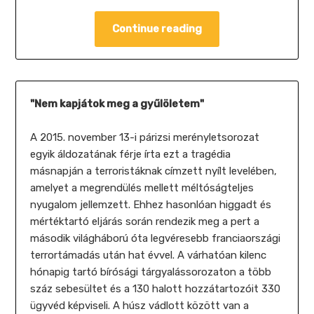
Continue reading
"Nem kapjátok meg a gyűlöletem"
A 2015. november 13-i párizsi merényletsorozat
egyik áldozatának férje írta ezt a tragédia
másnapján a terroristáknak címzett nyílt levelében,
amelyet a megrendülés mellett méltóságteljes
nyugalom jellemzett. Ehhez hasonlóan higgadt és
mértéktartó eljárás során rendezik meg a pert a
második világháború óta legvéresebb franciaországi
terrortámadás után hat évvel. A várhatóan kilenc
hónapig tartó bírósági tárgyalássorozaton a több
száz sebesültet és a 130 halott hozzátartozóit 330
ügyvéd képviseli. A húsz vádlott között van a