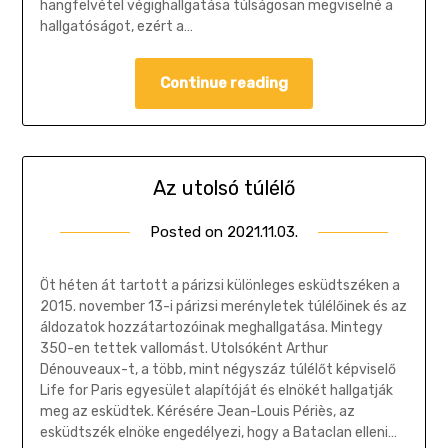
hangfelvétel végighallgatása túlságosan megviselné a
hallgatóságot, ezért a…
Continue reading
Az utolsó túlélő
Posted on
2021.11.03.
by
Gombosi
Géza
Öt héten át tartott a párizsi különleges esküdtszéken a
2015. november 13-i párizsi merényletek túlélőinek és az
áldozatok hozzátartozóinak meghallgatása. Mintegy
350-en tettek vallomást. Utolsóként Arthur
Dénouveaux-t, a több, mint négyszáz túlélőt képviselő
Life for Paris egyesület alapítóját és elnökét hallgatják
meg az esküdtek. Kérésére Jean-Louis Périès, az
esküdtszék elnöke engedélyezi, hogy a Bataclan elleni…