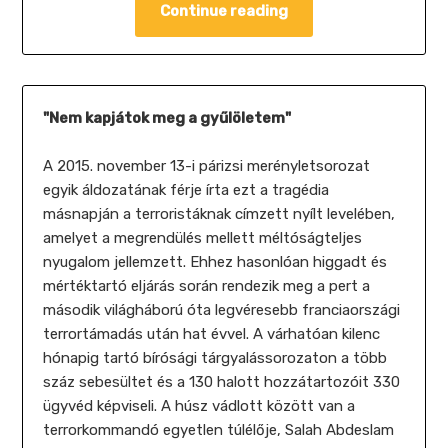
Continue reading
"Nem kapjátok meg a gyűlöletem"
A 2015. november 13-i párizsi merényletsorozat
egyik áldozatának férje írta ezt a tragédia
másnapján a terroristáknak címzett nyílt levelében,
amelyet a megrendülés mellett méltóságteljes
nyugalom jellemzett. Ehhez hasonlóan higgadt és
mértéktartó eljárás során rendezik meg a pert a
második világháború óta legvéresebb franciaországi
terrortámadás után hat évvel. A várhatóan kilenc
hónapig tartó bírósági tárgyalássorozaton a több
száz sebesültet és a 130 halott hozzátartozóit 330
ügyvéd képviseli. A húsz vádlott között van a
terrorkommandó egyetlen túlélője, Salah Abdeslam