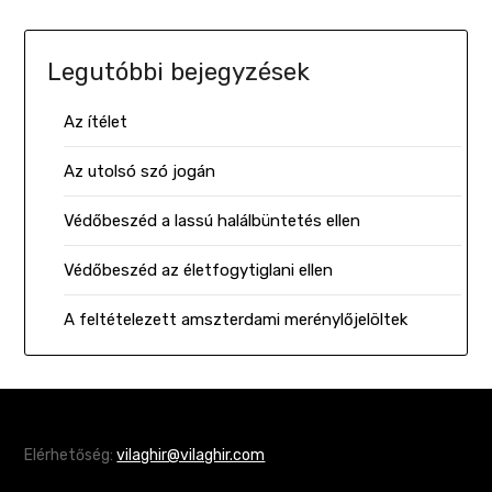
Legutóbbi bejegyzések
Az ítélet
Az utolsó szó jogán
Védőbeszéd a lassú halálbüntetés ellen
Védőbeszéd az életfogytiglani ellen
A feltételezett amszterdami merénylőjelöltek
Elérhetőség:
vilaghir@vilaghir.com