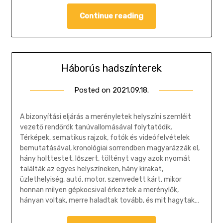
Continue reading
Háborús hadszínterek
Posted on
2021.09.18.
by
Gombosi
Géza
A bizonyítási eljárás a merényletek helyszíni szemléit
vezető rendőrök tanúvallomásával folytatódik.
Térképek, sematikus rajzok, fotók és videófelvételek
bemutatásával, kronológiai sorrendben magyarázzák el,
hány holttestet, lőszert, töltényt vagy azok nyomát
találták az egyes helyszíneken, hány kirakat,
üzlethelyiség, autó, motor, szenvedett kárt, mikor
honnan milyen gépkocsival érkeztek a merénylők,
hányan voltak, merre haladtak tovább, és mit hagytak…