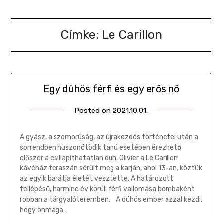
Címke:
Le Carillon
Egy dühös férfi és egy erős nő
Posted on
2021.10.01.
by
Gombosi
Géza
A gyász, a szomorúság, az újrakezdés történetei után a
sorrendben huszonötödik tanú esetében érezhető
először a csillapíthatatlan düh. Olivier a Le Carillon
kávéház teraszán sérült meg a karján, ahol 13-an, köztük
az egyik barátja életét vesztette. A határozott
fellépésű, harminc év körüli férfi vallomása bombaként
robban a tárgyalóteremben. A dühös ember azzal kezdi,
hogy önmaga…