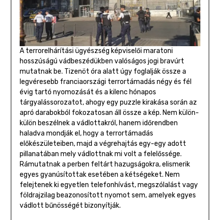
A terrorelhárítási ügyészség képviselői maratoni
hosszúságú vádbeszédükben valóságos jogi bravúrt
mutatnak be. Tizenöt óra alatt úgy foglalják össze a
legvéresebb franciaországi terrortámadás négy és fél
évig tartó nyomozását és a kilenc hónapos
tárgyalássorozatot, ahogy egy puzzle kirakása során az
apró darabokból fokozatosan áll össze a kép. Nem külön-
külön beszélnek a vádlottakról, hanem időrendben
haladva mondják el, hogy a terrortámadás
előkészületeiben, majd a végrehajtás egy-egy adott
pillanatában mely vádlottnak mi volt a felelőssége.
Rámutatnak a perben feltárt hazugságokra, elismerik
egyes gyanúsítottak esetében a kétségeket. Nem
felejtenek ki egyetlen telefonhívást, megszólalást vagy
földrajzilag beazonosított nyomot sem, amelyek egyes
vádlott bűnösségét bizonyítják.