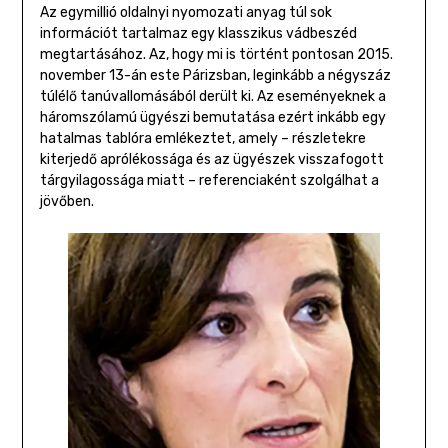
Az egymillió oldalnyi nyomozati anyag túl sok
információt tartalmaz egy klasszikus vádbeszéd
megtartásához. Az, hogy mi is történt pontosan 2015.
november 13-án este Párizsban, leginkább a négyszáz
túlélő tanúvallomásából derült ki. Az eseményeknek a
háromszólamú ügyészi bemutatása ezért inkább egy
hatalmas tablóra emlékeztet, amely – részletekre
kiterjedő aprólékossága és az ügyészek visszafogott
tárgyilagossága miatt – referenciaként szolgálhat a
jövőben.