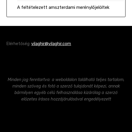
A feltételezett amszterdami merénylőjelöltek
Elérhetőség:
vilaghir@vilaghir.com
Minden jog fenntartva: a weboldalon található teljes tartalom,
minden szöveg és fotó a szerző tulajdonát képezi, annak
bármilyen egyéb célú felhasználása kizárólag a szerző
előzetes írásos hozzájárulásával engedélyezett