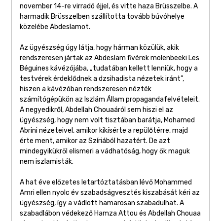
november 14-re virradó éjjel, és vitte haza Brüsszelbe. A
harmadik Brüsszelben szállította tovább búvóhelye
közelébe Abdeslamot.
Az ügyészség úgy látja, hogy hárman közülük, akik
rendszeresen jártak az Abdeslam fivérek molenbeeki Les
Béguines kávézójába, „tudatában kellett lenniük, hogy a
testvérek érdeklődnek a dzsihadista nézetek iránt”,
hiszen a kávézóban rendszeresen nézték
számítógépükön az Iszlám Állam propagandafelvételeit.
A negyedikről, Abdellah Chouaáról sem hiszi el az
ügyészség, hogy nem volt tisztában barátja, Mohamed
Abrini nézeteivel, amikor kikísérte a repülőtérre, majd
érte ment, amikor az Szíriából hazatért. De azt
mindegyikükről elismeri a vádhatóság, hogy ők maguk
nem iszlamisták.
A hat éve előzetes letartóztatásban lévő Mohammed
Amri ellen nyolc év szabadságvesztés kiszabását kéri az
ügyészség, így a vádlott hamarosan szabadulhat. A
szabadlábon védekező Hamza Attou és Abdellah Chouaa