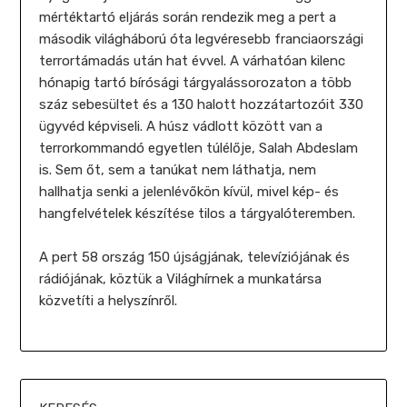
mértéktartó eljárás során rendezik meg a pert a
második világháború óta legvéresebb franciaországi
terrortámadás után hat évvel. A várhatóan kilenc
hónapig tartó bírósági tárgyalássorozaton a több
száz sebesültet és a 130 halott hozzátartozóit 330
ügyvéd képviseli. A húsz vádlott között van a
terrorkommandó egyetlen túlélője, Salah Abdeslam
is. Sem őt, sem a tanúkat nem láthatja, nem
hallhatja senki a jelenlévőkön kívül, mivel kép- és
hangfelvételek készítése tilos a tárgyalóteremben.
A pert 58 ország 150 újságjának, televíziójának és
rádiójának, köztük a Világhírnek a munkatársa
közvetíti a helyszínről.