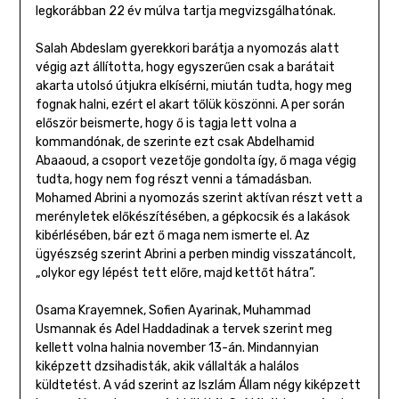
legkorábban 22 év múlva tartja megvizsgálhatónak.
Salah Abdeslam gyerekkori barátja a nyomozás alatt
végig azt állította, hogy egyszerűen csak a barátait
akarta utolsó útjukra elkísérni, miután tudta, hogy meg
fognak halni, ezért el akart tőlük köszönni. A per során
először beismerte, hogy ő is tagja lett volna a
kommandónak, de szerinte ezt csak Abdelhamid
Abaaoud, a csoport vezetője gondolta így, ő maga végig
tudta, hogy nem fog részt venni a támadásban.
Mohamed Abrini a nyomozás szerint aktívan részt vett a
merényletek előkészítésében, a gépkocsik és a lakások
kibérlésében, bár ezt ő maga nem ismerte el. Az
ügyészség szerint Abrini a perben mindig visszatáncolt,
„olykor egy lépést tett előre, majd kettőt hátra”.
Osama Krayemnek, Sofien Ayarinak, Muhammad
Usmannak és Adel Haddadinak a tervek szerint meg
kellett volna halnia november 13-án. Mindannyian
kiképzett dzsihadisták, akik vállalták a halálos
küldtetést. A vád szerint az Iszlám Állam négy kiképzett