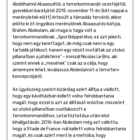
Abdelhamid Abaaoudtól, a terrorkommandó vezetőjétől,
gyerekkori barátjától 2015. november 11-én (két nappal a
merényletek előtt) értesült a támadás tervéről, akkor
jelölte ki őt öngyilkos merénylőnek Abaaoud és bátyja,
Brahim Abdeslam, aki maga is tagja volt a
terrorkommandónak. „Sportképpel élve, ez azt jelenti,
hogy nem egy kerettagot, de még csak nem is egy
tartalék játékost, hanem egy nézőt invitáltak az utolsó
pillanatban a játéktérre” – ironizál Nicolas Le Bris, aki
szerint ennek a „mesének” csak az a célja, hogy
amennyire lehet, leválassza Abdeslamot a terrorterv
koncepciójáról.
Az ügyészség szerint kizárólag azért állítja a vádlott,
hogy egy kávéházban kellett volna felrobbantania
magát, hogy ezzel is azt az állítását erősítse, miszerint
az utolsó pillanatban csatlakozott a
terrorkommandóhoz. Letartóztatása utáni első
kihallgatásán, 2016-ban Abdeslam még azt vallotta,
hogy a Stade de France-nál kellett volna felrobbantania
magát, és csak azért ment le a metróba, hogy