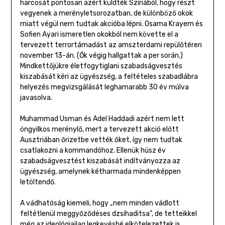
harcosát pontosan azért küldték Szíriából, hogy részt
vegyenek a merényletsorozatban, de különböző okok
miatt végül nem tudtak akcióba lépni. Osama Krayem és
Sofien Ayari ismeretlen okokból nem követte el a
tervezett terrortámadást az amszterdami repülőtéren
november 13-án. (Ők végig hallgattak a per során.)
Mindkettőjükre életfogytiglani szabadságvesztés
kiszabását kéri az ügyészség, a feltételes szabadlábra
helyezés megvizsgálását leghamarabb 30 év múlva
javasolva.
Muhammad Usman és Adel Haddadi azért nem lett
öngyilkos merénylő, mert a tervezett akció előtt
Ausztriában őrizetbe vették őket, így nem tudtak
csatlakozni a kommandóhoz. Ellenük húsz év
szabadságvesztést kiszabását indítványozza az
ügyészség, amelynek kétharmada mindenképpen
letöltendő.
A vádhatóság kiemeli, hogy „nem minden vádlott
feltétlenül meggyőződéses dzsihaditsa”, de tetteikkel
még az ideológiailag legkevésbé elkötelezettek is