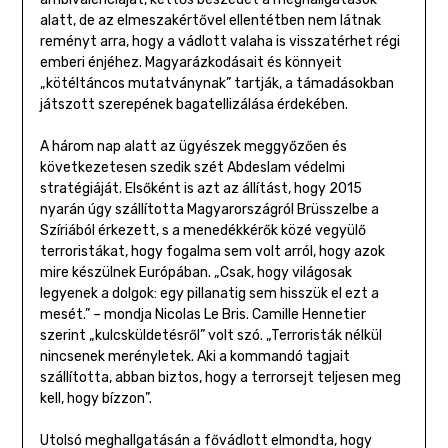
alatt, de az elmeszakértővel ellentétben nem látnak
reményt arra, hogy a vádlott valaha is visszatérhet régi
emberi énjéhez. Magyarázkodásait és könnyeit
„kötéltáncos mutatványnak” tartják, a támadásokban
játszott szerepének bagatellizálása érdekében.
A három nap alatt az ügyészek meggyőzően és
következetesen szedik szét Abdeslam védelmi
stratégiáját. Elsőként is azt az állítást, hogy 2015
nyarán úgy szállította Magyarországról Brüsszelbe a
Szíriából érkezett, s a menedékkérők közé vegyülő
terroristákat, hogy fogalma sem volt arról, hogy azok
mire készülnek Európában. „Csak, hogy világosak
legyenek a dolgok: egy pillanatig sem hisszük el ezt a
mesét.” – mondja Nicolas Le Bris. Camille Hennetier
szerint „kulcsküldetésről” volt szó. „Terroristák nélkül
nincsenek merényletek. Aki a kommandó tagjait
szállította, abban biztos, hogy a terrorsejt teljesen meg
kell, hogy bízzon”.
Utolsó meghallgatásán a fővádlott elmondta, hogy