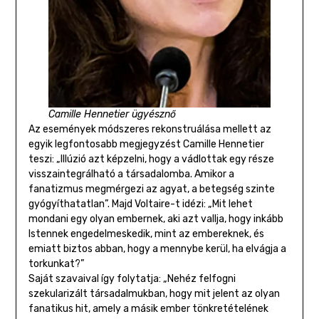
Camille Hennetier ügyésznő
Az események módszeres rekonstruálása mellett az
egyik legfontosabb megjegyzést Camille Hennetier
teszi: „Illúzió azt képzelni, hogy a vádlottak egy része
visszaintegrálható a társadalomba. Amikor a
fanatizmus megmérgezi az agyat, a betegség szinte
gyógyíthatatlan”. Majd Voltaire-t idézi: „Mit lehet
mondani egy olyan embernek, aki azt vallja, hogy inkább
Istennek engedelmeskedik, mint az embereknek, és
emiatt biztos abban, hogy a mennybe kerül, ha elvágja a
torkunkat?”
Saját szavaival így folytatja: „Nehéz felfogni
szekularizált társadalmukban, hogy mit jelent az olyan
fanatikus hit, amely a másik ember tönkretételének