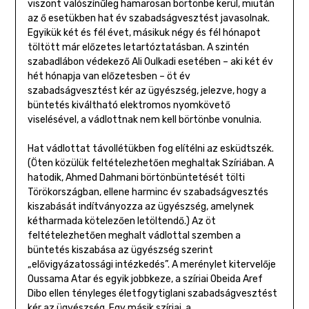
viszont valószínűleg hamarosan börtönbe kerül, miután
az ő esetükben hat év szabadságvesztést javasolnak.
Egyikük két és fél évet, másikuk négy és fél hónapot
töltött már előzetes letartóztatásban. A szintén
szabadlábon védekező Ali Oulkadi esetében – aki két év
hét hónapja van előzetesben – öt év
szabadságvesztést kér az ügyészség, jelezve, hogy a
büntetés kiváltható elektromos nyomkövető
viselésével, a vádlottnak nem kell börtönbe vonulnia.
Hat vádlottat távollétükben fog elítélni az esküdtszék.
(Öten közülük feltételezhetően meghaltak Szíriában. A
hatodik, Ahmed Dahmani börtönbüntetését tölti
Törökországban, ellene harminc év szabadságvesztés
kiszabását indítványozza az ügyészség, amelynek
kétharmada kötelezően letöltendő.) Az öt
feltételezhetően meghalt vádlottal szemben a
büntetés kiszabása az ügyészség szerint
„elővigyázatossági intézkedés”. A merénylet kitervelője
Oussama Atar és egyik jobbkeze, a szíriai Obeida Aref
Dibo ellen tényleges életfogytiglani szabadságvesztést
kér az ügyészség. Egy másik szíriai, a