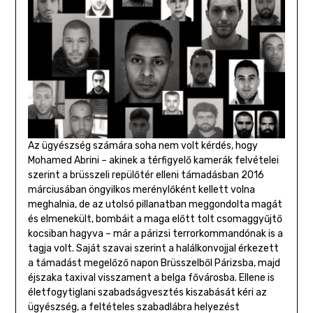
Az ügyészség számára soha nem volt kérdés, hogy
Mohamed Abrini – akinek a térfigyelő kamerák felvételei
szerint a brüsszeli repülőtér elleni támadásban 2016
márciusában öngyilkos merénylőként kellett volna
meghalnia, de az utolsó pillanatban meggondolta magát
és elmenekült, bombáit a maga előtt tolt csomaggyűjtő
kocsiban hagyva – már a párizsi terrorkommandónak is a
tagja volt. Saját szavai szerint a halálkonvojjal érkezett
a támadást megelőző napon Brüsszelből Párizsba, majd
éjszaka taxival visszament a belga fővárosba. Ellene is
életfogytiglani szabadságvesztés kiszabását kéri az
ügyészség, a feltételes szabadlábra helyezést