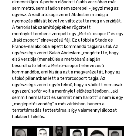
elmeneküljön. A perben előadott újabb verzióban már
sem metró, sem stadion nem szerepel – jegyzi meg az
ügyész. A vádhatóság szerint Abdeslam mindig a
nyomozás állását követve változtatta meg a verzióját.
A terroristák számítógépében rögzített
merénylettervben szerepelt egy „Metró-csoport” és egy
„Iraki csoport” elnevezésű fájl. Ez utóbbi a Stade de
France-nál akcióba lépett kommandó tagjaira utal. Az
ügyészség szerint Salah Abdeslam „megértette, hogy
első verziója (menekülés a metróban) alapján
besorolható lehet a Metró-csoport elnevezésű
kommandóba, ami kizárja azt a magyarázatát, hogy az
utolsó pillanatban lett a terrorcsoport tagja. Az
ügyészség szerint egyértelmű, hogy a vádlott nem csak
egyszerű sofőr volt a merénylet előkészítésében, „aki
semmit nem látott és semmit nem hallott”, s nem is egy
„meglepetésvendég” a mészárlásban, hanem a
terrortámadás tettestársa, s így valamennyi áldozat
haláláért felelős.