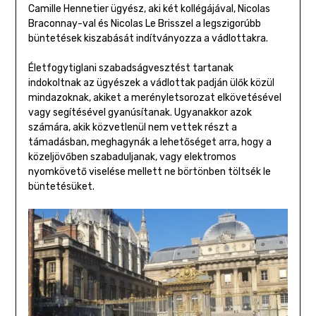
Camille Hennetier ügyész, aki két kollégájával, Nicolas
Braconnay-val és Nicolas Le Brisszel a legszigorúbb
büntetések kiszabását indítványozza a vádlottakra.
Életfogytiglani szabadságvesztést tartanak
indokoltnak az ügyészek a vádlottak padján ülők közül
mindazoknak, akiket a merényletsorozat elkövetésével
vagy segítésével gyanúsítanak. Ugyanakkor azok
számára, akik közvetlenül nem vettek részt a
támadásban, meghagynák a lehetőséget arra, hogy a
közeljövőben szabaduljanak, vagy elektromos
nyomkövető viselése mellett ne börtönben töltsék le
büntetésüket.