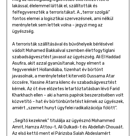
lakással, élelemmel látták el, szállították és
felfegyverezték a terroristákat. A „terror szolgái”
fontos elemei a logisztikai szervezésnek, ami nélkül
merényletek sem lettek volna – jegyzi meg az
ügyészség.
A terroristák szállításával és búvóhelyeik bérlésével
vádolt Mohamed Bakkalival szemben életfogytiglani
szabadságvesztést javasol az ügyészség. Ali El Haddad
Asufira, akit azzal gyanúsítanak, hogy elment a
fegyverekért Hollandiába, tizenhat év börtönt
javasolnak, a merényleteket kitervelő Oussama Atar
öccsére, Yassine Atarra kilenc év szabadságvesztést
kérnek. Az öt éve előzetes letartóztatásban lévő Farid
Kharkhach ellen – aki a hamis papírok beszerzésében volt
közvetítő – hat év börtönbüntetést kérnek az ügyészek,
amiért „szemet hunyt ügyfelei radikalizációja fölött”.
„Segítő kezeknek” titulálja az ügyésznő Mohammed
Amrit, Hamza Attou-t, Ali Oulkadi-t és Abdellah Chouaát.
Az első kettő ment el Párizsba Salah Abdeslamért