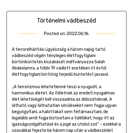
Történelmi vádbeszéd
Posted on
2022.06.16.
by
Gombosi
Géza
A terrorelhárítási ügyészség a három napig tartó
vádbeszéd végén tényleges életfogytiglani
börtönbüntetés kiszabását indítványozza Salah
Abdeslamra, a többi 19 vádlott esetében öt évtől
életfogytiglani börtönig terjedő büntetést javasol.
„A terrorizmus lehetetlenné teszi a nyugodt, a
harmonikus életet. Az ítéletnek az eredeti nyugalmas
élet lehetőségét kell visszaadnia az áldozatoknak. A
látható vagy láthatatlan sérüléseket nem fogja ugyan
begyógyítani, a halottakat sem feltámasztani, de
legalább arról fogja biztosítani a túlélőket, hogy itt az
igazságszolgáltatásé és a jogé az utolsó szó” – ezekkel a
szavakkal fejezte be három nap után a vádbeszédet