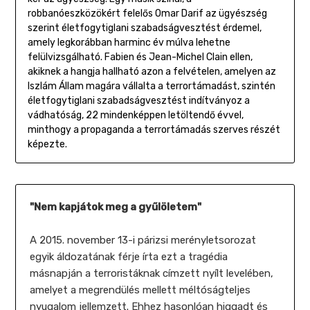
robbanóeszközökért felelős Omar Darif az ügyészség
szerint életfogytiglani szabadságvesztést érdemel,
amely legkorábban harminc év múlva lehetne
felülvizsgálható. Fabien és Jean-Michel Clain ellen,
akiknek a hangja hallható azon a felvételen, amelyen az
Iszlám Állam magára vállalta a terrortámadást, szintén
életfogytiglani szabadságvesztést indítványoz a
vádhatóság, 22 mindenképpen letöltendő évvel,
minthogy a propaganda a terrortámadás szerves részét
képezte.
"Nem kapjátok meg a gyűlöletem"
A 2015. november 13-i párizsi merényletsorozat
egyik áldozatának férje írta ezt a tragédia
másnapján a terroristáknak címzett nyílt levelében,
amelyet a megrendülés mellett méltóságteljes
nyugalom jellemzett. Ehhez hasonlóan higgadt és