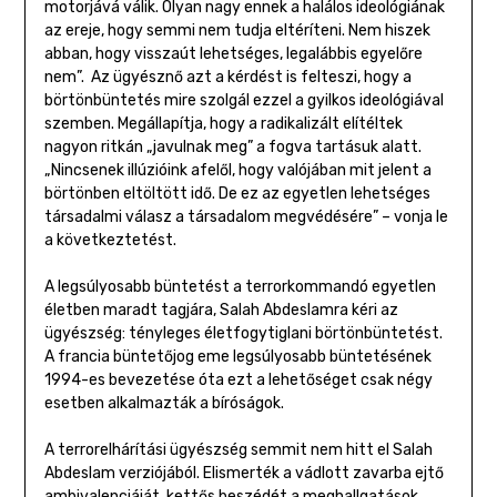
motorjává válik. Olyan nagy ennek a halálos ideológiának
az ereje, hogy semmi nem tudja eltéríteni. Nem hiszek
abban, hogy visszaút lehetséges, legalábbis egyelőre
nem”. Az ügyésznő azt a kérdést is felteszi, hogy a
börtönbüntetés mire szolgál ezzel a gyilkos ideológiával
szemben. Megállapítja, hogy a radikalizált elítéltek
nagyon ritkán „javulnak meg” a fogva tartásuk alatt.
„Nincsenek illúzióink afelől, hogy valójában mit jelent a
börtönben eltöltött idő. De ez az egyetlen lehetséges
társadalmi válasz a társadalom megvédésére” – vonja le
a következtetést.
A legsúlyosabb büntetést a terrorkommandó egyetlen
életben maradt tagjára, Salah Abdeslamra kéri az
ügyészség: tényleges életfogytiglani börtönbüntetést.
A francia büntetőjog eme legsúlyosabb büntetésének
1994-es bevezetése óta ezt a lehetőséget csak négy
esetben alkalmazták a bíróságok.
A terrorelhárítási ügyészség semmit nem hitt el Salah
Abdeslam verziójából. Elismerték a vádlott zavarba ejtő
ambivalenciáját, kettős beszédét a meghallgatások