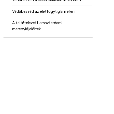
Védőbeszéd a lassú halálbüntetés ellen
Védőbeszéd az életfogytiglani ellen
A feltételezett amszterdami
merénylőjelöltek