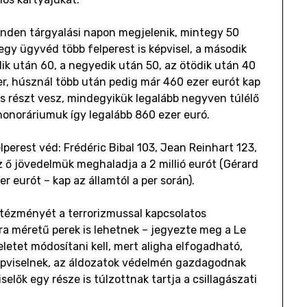
inden tárgyalási napon megjelenik, mintegy 50
gy ügyvéd több felperest is képvisel, a második
ik után 60, a negyedik után 50, az ötödik után 40
zer, húsznál több után pedig már 460 ezer eurót kap
is részt vesz, mindegyikük legalább negyven túlélő
honoráriumuk így legalább 860 ezer euró.
perest véd: Frédéric Bibal 103, Jean Reinhart 123,
 ő jövedelmük meghaladja a 2 millió eurót (Gérard
er eurót – kap az államtól a per során).
intézményét a terrorizmussal kapcsolatos
ra méretű perek is lehetnek – jegyezte meg a Le
letet módosítani kell, mert aligha elfogadható,
képviselnek, az áldozatok védelmén gazdagodnak
elők egy része is túlzottnak tartja a csillagászati