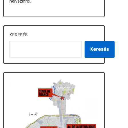
helyszínről.
KERESÉS
Keresés