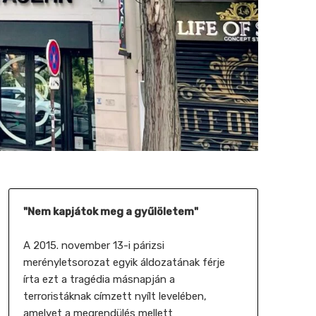
"Nem kapjátok meg a gyűlöletem"
A 2015. november 13-i párizsi
merényletsorozat egyik áldozatának férje
írta ezt a tragédia másnapján a
terroristáknak címzett nyílt levelében,
amelyet a megrendülés mellett