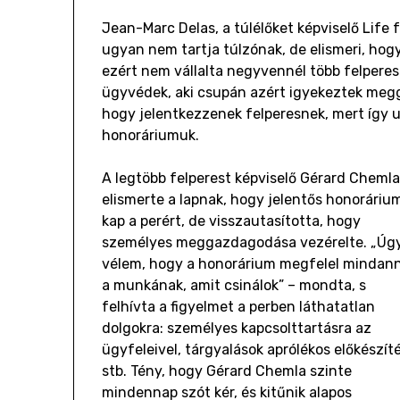
Jean-Marc Delas, a túlélőket képviselő Life
ugyan nem tartja túlzónak, de elismeri, hog
ezért nem vállalta negyvennél több felperes 
ügyvédek, aki csupán azért igyekeztek meg
hogy jelentkezzenek felperesnek, mert így
honoráriumuk.
A legtöbb felperest képviselő Gérard Cheml
elismerte a lapnak, hogy jelentős honoráriu
kap a perért, de visszautasította, hogy
személyes meggazdagodása vezérelte. „Úg
vélem, hogy a honorárium megfelel mindan
a munkának, amit csinálok” – mondta, s
felhívta a figyelmet a perben láthatatlan
dolgokra: személyes kapcsolttartásra az
ügyfeleivel, tárgyalások aprólékos előkészít
stb. Tény, hogy Gérard Chemla szinte
mindennap szót kér, és kitűnik alapos