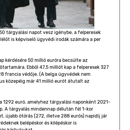
50 tárgyalási napot vesz igénybe, a felperesek
élőt is képviselő ügyvédi irodák számára a per
p kérdésére 50 millió euróra becsülte az
őtartamára. Ebből 47,5 milliót kap a felperesek 327
ak 28 francia védője. (A belga ügyvédek nem
us közepéig már 41 millió eurót átutalt az
sa 1292 euró, amelyhez tárgyalási naponként 2021-
p. A tárgyalás mindennap délután fél 1-kor
 újabb ötórás (272, illetve 288 eurós) napidíj jár
deknek belépéskor és kilépéskor is
iós kártyájukat.