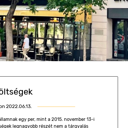
öltségek
 on
2022.06.13.
by
Gombosi
llamnak egy per, mint a 2015. november 13-i
Géza
tségek legnagyobb részét nem a tárgyalás