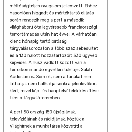
méltóságteljes nyugalom jellemzett. Ehhez
hasonlóan higgadt és mértéktartó eljárás
során rendezik meg a pert a második
világháború óta legvéresebb franciaországi
terrortámadás után hat évvel. A várhatóan
kilenc hónapig tartó bírósági
tárgyalássorozaton a több száz sebesültet
és a 130 halott hozzátartozóit 330 ügyvéd
képviseli. A húsz vádlott között van a
terrorkommandó egyetlen túlélője, Salah
Abdeslam is. Sem őt, sem a tanúkat nem
láthatja, nem hallhatja senki a jelenlévőkön
kívül, mivel kép- és hangfelvételek készítése
tilos a tárgyalóteremben.
A pert 58 ország 150 újságjának,
televíziójának és rádiójának, köztük a
Világhírnek a munkatársa közvetíti a