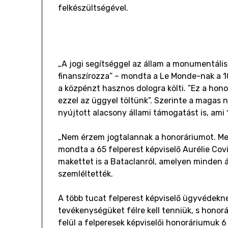
felkészültségével.
„A jogi segítséggel az állam a monumentális 
finanszírozza” – mondta a Le Monde-nak a 103
a közpénzt hasznos dologra költi. ”Ez a hon
ezzel az üggyel töltünk”. Szerinte a magas 
nyújtott alacsony állami támogatást is, ami
„Nem érzem jogtalannak a honoráriumot. Meg
mondta a 65 felperest képviselő Aurélie Cov
makettet is a Bataclanról, amelyen minden á
szemléltették.
A több tucat felperest képviselő ügyvédekn
tevékenységüket félre kell tenniük, s honor
felül a felperesek képviselői honoráriumuk 