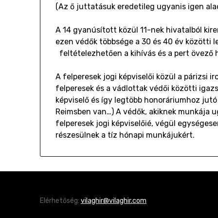
(Az ő juttatásuk eredetileg ugyanis igen ala
A 14 gyanúsított közül 11-nek hivatalból kir
ezen védők többsége a 30 és 40 év közötti l
feltételezhetően a kihívás és a pert övező
A felperesek jogi képviselői közül a párizsi
felperesek és a vádlottak védői közötti igaz
képviselő és így legtöbb honoráriumhoz jutó
Reimsben van…) A védők, akiknek munkája u
felperesek jogi képviselőié, végül egysége
részesülnek a tíz hónapi munkájukért.
Elérhetőség:
vilaghir@vilaghir.com