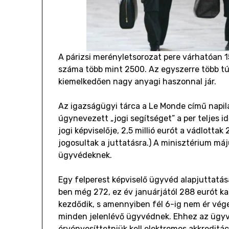
A párizsi merényletsorozat pere várhatóan 1
száma több mint 2500. Az egyszerre több túl
kiemelkedően nagy anyagi haszonnal jár.
Az igazságügyi tárca a Le Monde című napila
úgynevezett „jogi segítséget” a per teljes id
jogi képviselője, 2,5 millió eurót a vádlott
jogosultak a juttatásra.) A minisztérium máj
ügyvédeknek.
Egy felperest képviselő ügyvéd alapjuttatá
ben még 272, ez év januárjától 288 eurót ka
kezdődik, s amennyiben fél 6-ig nem ér véget,
minden jelenlévő ügyvédnek. Ehhez az ügyvé
érvényesíttetniük kell elektromos akkreditác