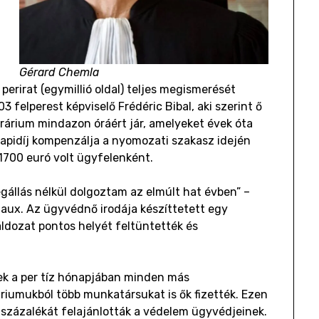
Gérard Chemla
perirat (egymillió oldal) teljes megismerését
 felperest képviselő Frédéric Bibal, aki szerint ő
orárium mindazon óráért jár, amelyeket évek óta
napidíj kompenzálja a nyomozati szakasz idején
 1700 euró volt ügyfelenként.
állás nélkül dolgoztam az elmúlt hat évben” –
iaux. Az ügyvédnő irodája készíttetett egy
ldozat pontos helyét feltüntették és
ek a per tíz hónapjában minden más
áriumukból több munkatársukat is ők fizették. Ezen
6 százalékát felajánlották a védelem ügyvédjeinek.