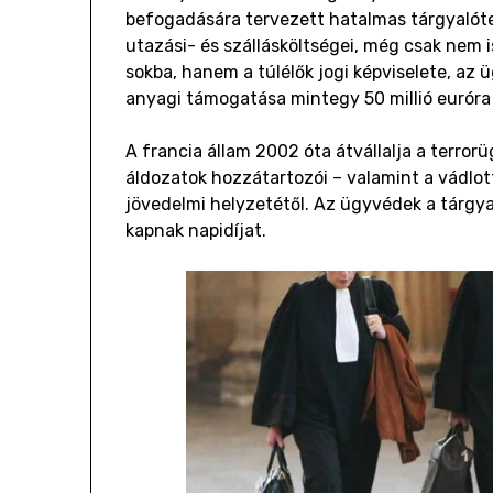
befogadására tervezett hatalmas tárgyalóte
utazási- és szállásköltségei, még csak nem i
sokba, hanem a túlélők jogi képviselete, az
anyagi támogatása mintegy 50 millió euróra
A francia állam 2002 óta átvállalja a terrorü
áldozatok hozzátartozói – valamint a vádlot
jövedelmi helyzetétől. Az ügyvédek a tárg
kapnak napidíjat.