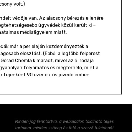
csony volt.)
endelt védője van. Az alacsony bérezés ellenére
egtehetségesebb ügyvédek közül került ki –
 hatalmas médiafigyelem miatt.
 irodák már a per elején kezdeményezték a
ságosabb elosztást. (Ebből a legtöbb felperest
 Gérad Chemla kimaradt, mivel az ő irodája
gyanolyan folyamatos és megterhelő, mint a
sen fejenként 90 ezer eurós jövedelemben
Minden jog fenntartva: a weboldalon található teljes
tartalom, minden szöveg és fotó a szerző tulajdonát