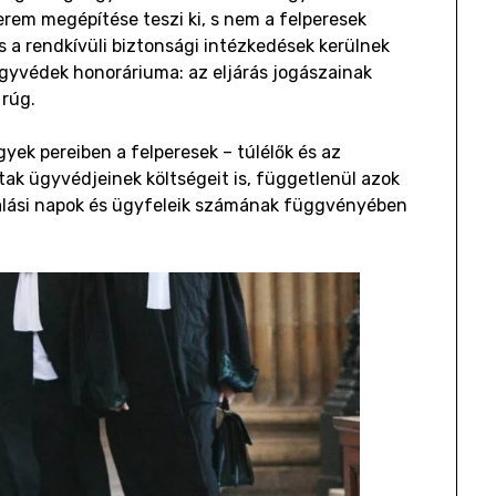
rem megépítése teszi ki, s nem a felperesek
s a rendkívüli biztonsági intézkedések kerülnek
 ügyvédek honoráriuma: az eljárás jogászainak
 rúg.
gyek pereiben a felperesek – túlélők és az
tak ügyvédjeinek költségeit is, függetlenül azok
yalási napok és ügyfeleik számának függvényében