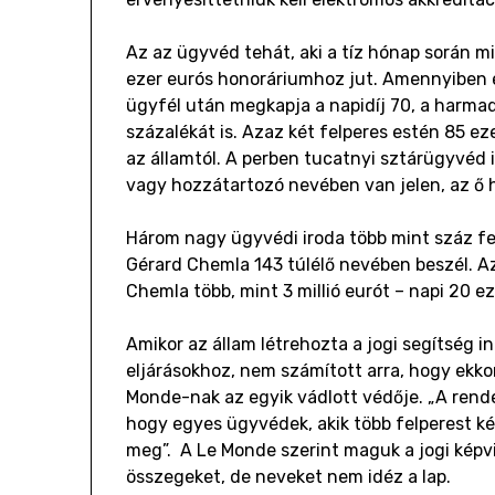
Az az ügyvéd tehát, aki a tíz hónap során m
ezer eurós honoráriumhoz jut. Amennyiben e
ügyfél után megkapja a napidíj 70, a harmad
százalékát is. Azaz két felperes estén 85 e
az államtól. A perben tucatnyi sztárügyvéd 
vagy hozzátartozó nevében van jelen, az ő 
Három nagy ügyvédi iroda több mint száz fel
Gérard Chemla 143 túlélő nevében beszél. Az
Chemla több, mint 3 millió eurót – napi 20 ez
Amikor az állam létrehozta a jogi segítség 
eljárásokhoz, nem számított arra, hogy ekko
Monde-nak az egyik vádlott védője. „A rende
hogy egyes ügyvédek, akik több felperest 
meg”. A Le Monde szerint maguk a jogi képvis
összegeket, de neveket nem idéz a lap.