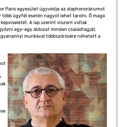
 for Paris egyesület ügyvédje az alaphonoráriumot
y több ügyfél esetén nagyot lehet tarolni. Ő maga
képviseletét. A lap szerint viszont voltak
győzni egy-egy áldozat minden családtagját,
 ugyanannyi munkával többszörösére nőhetett a
a
mot
y
nak
ése