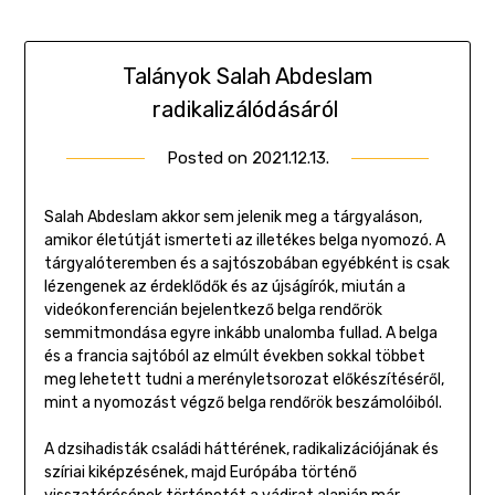
Talányok Salah Abdeslam
radikalizálódásáról
Posted on
2021.12.13.
by
Gombosi
Géza
Salah Abdeslam akkor sem jelenik meg a tárgyaláson,
amikor életútját ismerteti az illetékes belga nyomozó. A
tárgyalóteremben és a sajtószobában egyébként is csak
lézengenek az érdeklődők és az újságírók, miután a
videókonferencián bejelentkező belga rendőrök
semmitmondása egyre inkább unalomba fullad. A belga
és a francia sajtóból az elmúlt években sokkal többet
meg lehetett tudni a merényletsorozat előkészítéséről,
mint a nyomozást végző belga rendőrök beszámolóiból.
A dzsihadisták családi háttérének, radikalizációjának és
szíriai kiképzésének, majd Európába történő