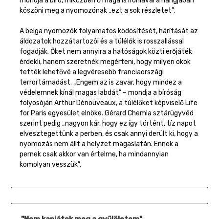
mondja a bíró, miközben ő maga is iróniával a hangjában
köszöni meg a nyomozónak „ezt a sok részletet”.
A belga nyomozók folyamatos ködösítését, hárítását az
áldozatok hozzátartozói és a túlélők is rosszallással
fogadják. Őket nem annyira a hatóságok közti erőjáték
érdekli, hanem szeretnék megérteni, hogy milyen okok
tették lehetővé a legvéresebb franciaországi
terrortámadást. „Engem az is zavar, hogy mindez a
védelemnek kínál magas labdát” – mondja a bíróság
folyosóján Arthur Dénouveaux, a túlélőket képviselő Life
for Paris egyesület elnöke. Gérard Chemla sztárügyvéd
szerint pedig „nagyon kár, hogy ez így történt, tíz napot
elvesztegettünk a perben, és csak annyi derült ki, hogy a
nyomozás nem állt a helyzet magaslatán. Ennek a
pernek csak akkor van értelme, ha mindannyian
komolyan vesszük”.