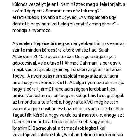
különös veszélyt jelent. Nem nézték meg a telefonjait, a
számítógépeit? Semmit nem néztek meg?” –
értetlenkedik tovább az ügyvéd. „A vizsgálóbíró úgy
döntött, hogy nem volt elég bizonyíték még ehhez” –
mondja a nyomozó.
A védelem képviselői még keményebben bánnak vele, aki
szinte minden kérdésére kitérő választ ad. Salah
Abdeslam 2015. augusztusban Görögországban járt
gépkocsival, vele utazott Ahmed Dahmani, a per egyik
másik vádlottja, akit jelenleg Törökországban tartanak
fogva. A nyomozás nem szolgál magyarázattal adni
arra, hogy mit kerestek ott. A belga nyomozó elmondja,
hogy a bérelt jármű Franciaországban lerobbant, és
amikor Abdeslam az autóügynökséget hívta segítségül,
azt mondta a telefonba, hogy rajta kívül még ketten
vannak a gépkocsiban. Ezt azonban a vádlottak később
tagadták. Kérdés, hogy vakációzni mentek-e, ahogy azt
Dahmani mondta a török rendőröknek, vagy pedig
Ibrahim El Bakraouival, a támadások logisztikai
vezetőjével találkoztak. „Valóban felmerülnek kérdések