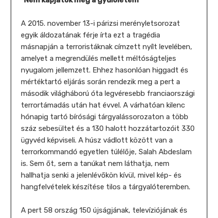
"Nem kapjátok meg a gyűlöletem"
A 2015. november 13-i párizsi merényletsorozat
egyik áldozatának férje írta ezt a tragédia
másnapján a terroristáknak címzett nyílt levelében,
amelyet a megrendülés mellett méltóságteljes
nyugalom jellemzett. Ehhez hasonlóan higgadt és
mértéktartó eljárás során rendezik meg a pert a
második világháború óta legvéresebb franciaországi
terrortámadás után hat évvel. A várhatóan kilenc
hónapig tartó bírósági tárgyalássorozaton a több
száz sebesültet és a 130 halott hozzátartozóit 330
ügyvéd képviseli. A húsz vádlott között van a
terrorkommandó egyetlen túlélője, Salah Abdeslam
is. Sem őt, sem a tanúkat nem láthatja, nem
hallhatja senki a jelenlévőkön kívül, mivel kép- és
hangfelvételek készítése tilos a tárgyalóteremben.
A pert 58 ország 150 újságjának, televíziójának és