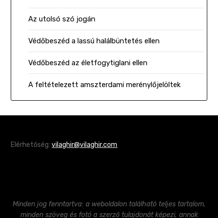
Az utolsó szó jogán
Védőbeszéd a lassú halálbüntetés ellen
Védőbeszéd az életfogytiglani ellen
A feltételezett amszterdami merénylőjelöltek
Elérhetőség:
vilaghir@vilaghir.com
Minden jog fenntartva: a weboldalon található teljes tartalom,
minden szöveg és fotó a szerző tulajdonát képezi, annak