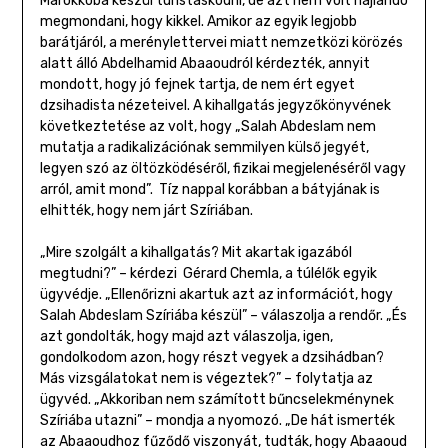
Marokkóba készül turistáskodni, de azt nem volt hajlandó
megmondani, hogy kikkel. Amikor az egyik legjobb
barátjáról, a merénylettervei miatt nemzetközi körözés
alatt álló Abdelhamid Abaaoudról kérdezték, annyit
mondott, hogy jó fejnek tartja, de nem ért egyet
dzsihadista nézeteivel. A kihallgatás jegyzőkönyvének
következtetése az volt, hogy „Salah Abdeslam nem
mutatja a radikalizációnak semmilyen külső jegyét,
legyen szó az öltözködéséről, fizikai megjelenéséről vagy
arról, amit mond”. Tíz nappal korábban a bátyjának is
elhitték, hogy nem járt Szíriában.
„Mire szolgált a kihallgatás? Mit akartak igazából
megtudni?” – kérdezi Gérard Chemla, a túlélők egyik
ügyvédje. „Ellenőrizni akartuk azt az információt, hogy
Salah Abdeslam Szíriába készül” – válaszolja a rendőr. „És
azt gondolták, hogy majd azt válaszolja, igen,
gondolkodom azon, hogy részt vegyek a dzsihádban?
Más vizsgálatokat nem is végeztek?” – folytatja az
ügyvéd. „Akkoriban nem számított bűncselekménynek
Szíriába utazni” – mondja a nyomozó. „De hát ismerték
az Abaaoudhoz fűződő viszonyát, tudták, hogy Abaaoud