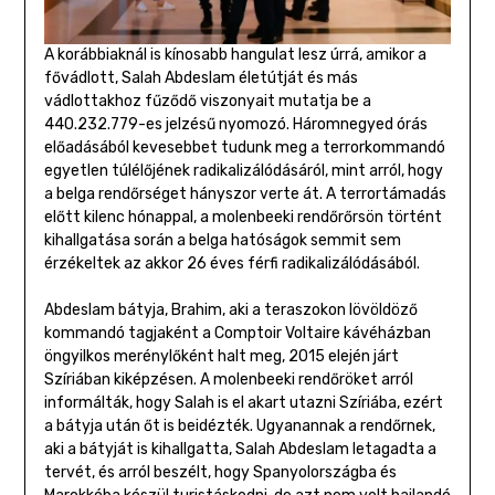
A korábbiaknál is kínosabb hangulat lesz úrrá, amikor a
fővádlott, Salah Abdeslam életútját és más
vádlottakhoz fűződő viszonyait mutatja be a
440.232.779-es jelzésű nyomozó. Háromnegyed órás
előadásából kevesebbet tudunk meg a terrorkommandó
egyetlen túlélőjének radikalizálódásáról, mint arról, hogy
a belga rendőrséget hányszor verte át. A terrortámadás
előtt kilenc hónappal, a molenbeeki rendőrőrsön történt
kihallgatása során a belga hatóságok semmit sem
érzékeltek az akkor 26 éves férfi radikalizálódásából.
Abdeslam bátyja, Brahim, aki a teraszokon lövöldöző
kommandó tagjaként a Comptoir Voltaire kávéházban
öngyilkos merénylőként halt meg, 2015 elején járt
Szíriában kiképzésen. A molenbeeki rendőröket arról
informálták, hogy Salah is el akart utazni Szíriába, ezért
a bátyja után őt is beidézték. Ugyanannak a rendőrnek,
aki a bátyját is kihallgatta, Salah Abdeslam letagadta a
tervét, és arról beszélt, hogy Spanyolországba és