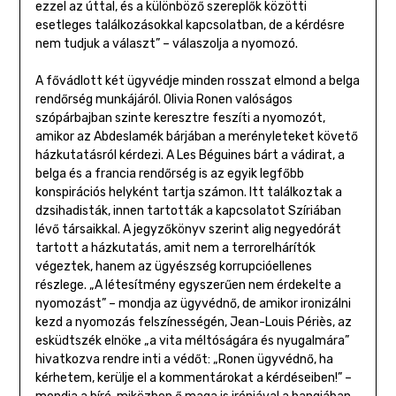
ezzel az úttal, és a különböző szereplők közötti
esetleges találkozásokkal kapcsolatban, de a kérdésre
nem tudjuk a választ” – válaszolja a nyomozó.
A fővádlott két ügyvédje minden rosszat elmond a belga
rendőrség munkájáról. Olivia Ronen valóságos
szópárbajban szinte keresztre feszíti a nyomozót,
amikor az Abdeslamék bárjában a merényleteket követő
házkutatásról kérdezi. A Les Béguines bárt a vádirat, a
belga és a francia rendőrség is az egyik legfőbb
konspirációs helyként tartja számon. Itt találkoztak a
dzsihadisták, innen tartották a kapcsolatot Szíriában
lévő társaikkal. A jegyzőkönyv szerint alig negyedórát
tartott a házkutatás, amit nem a terrorelhárítók
végeztek, hanem az ügyészség korrupcióellenes
részlege. „A létesítmény egyszerűen nem érdekelte a
nyomozást” – mondja az ügyvédnő, de amikor ironizálni
kezd a nyomozás felszínességén, Jean-Louis Périès, az
esküdtszék elnöke „a vita méltóságára és nyugalmára”
hivatkozva rendre inti a védőt: „Ronen ügyvédnő, ha
kérhetem, kerülje el a kommentárokat a kérdéseiben!” –