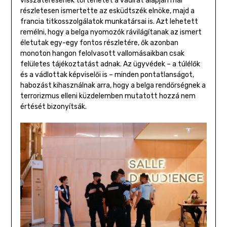
visszatérésének történetét a vádirat alapján már
részletesen ismertette az esküdtszék elnöke, majd a
francia titkosszolgálatok munkatársai is. Azt lehetett
remélni, hogy a belga nyomozók rávilágítanak az ismert
életutak egy-egy fontos részletére, ők azonban
monoton hangon felolvasott vallomásaikban csak
felületes tájékoztatást adnak. Az ügyvédek – a túlélők
és a vádlottak képviselői is – minden pontatlanságot,
habozást kihasználnak arra, hogy a belga rendőrségnek a
terrorizmus elleni küzdelemben mutatott hozzá nem
értését bizonyítsák.