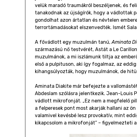
velük maradó traumákról beszéljenek, és fel
tanakodnak az újságírók, hogy a vádlottak p
gondolhat azon ártatlan és névtelen emberek
terrortámadásokat elszenvedték. Ismét Salah
A fővádlott egy muzulmán tanú,
Aminata Di
származású nő testvérét, Astát a Le Carillon
muzulmánok, a mi iszlámunk tiltja az emberö
első a pulpituson, aki így fogalmaz, az edd
kihangsúlyozták, hogy muzulmánok, de hitü
Aminata Diakite már befejezte a vallomástét
Abdeslam szólásra jelentkezik. Jean-Louis P
vádlott mikrofonját. „Ez nem a megfelelő pi
a felperesek pont most akarják hallani az ö
valamivel kevésbé lesz provokatív, mint edd
kikapcsolom a mikrofonját” – figyelmezteti a