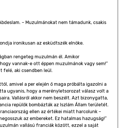
t Abdeslam. – Muzulmánokat nem támadunk, csakis
ndja ironikusan az esküdtszék elnöke.
zágban rengeteg muzulmán él. Amikor
 hogy vannak-e ott éppen muzulmánok vagy sem!”
 felé, aki csendben leül.
ól, amivel a per elején ő maga próbálta igazolni a
tta ugyanis, hogy a merényletsorozat válasz volt a
ásaira. Vallásról akkor nem beszélt. Azt bizonygatta,
rancia repülők bombázták az Iszlám Állam területét.
ranciaország ellen az értékei miatt harcolunk –
y megosszuk az embereket. Ez hatalmas hazugság!”
uzulmán vallású franciák között, ezzel a saját