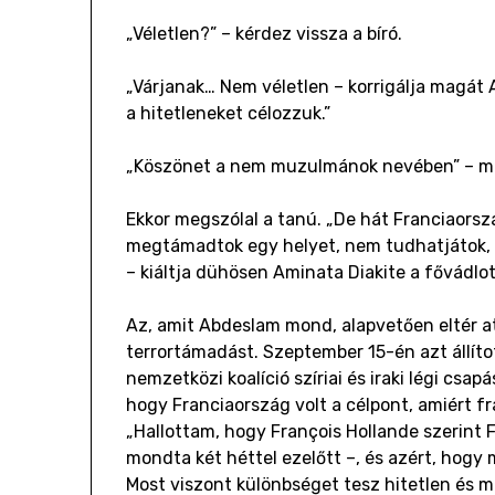
„Véletlen?” – kérdez vissza a bíró.
„Várjanak… Nem véletlen – korrigálja magá
a hitetleneket célozzuk.”
„Köszönet a nem muzulmánok nevében” – mo
Ekkor megszólal a tanú. „De hát Franciaors
megtámadtok egy helyet, nem tudhatjátok,
– kiáltja dühösen Aminata Diakite a fővádlott
Az, amit Abdeslam mond, alapvetően eltér att
terrortámadást. Szeptember 15-én azt állíto
nemzetközi koalíció szíriai és iraki légi csap
hogy Franciaország volt a célpont, amiért f
„Hallottam, hogy François Hollande szerint F
mondta két héttel ezelőtt –, és azért, hog
Most viszont különbséget tesz hitetlen és m