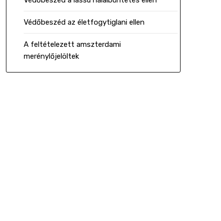
Védőbeszéd a lassú halálbüntetés ellen
Védőbeszéd az életfogytiglani ellen
A feltételezett amszterdami
merénylőjelöltek