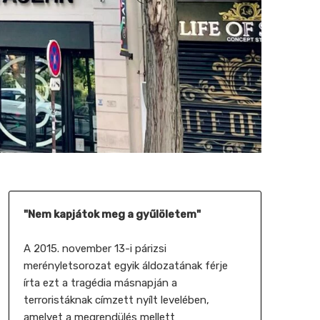
"Nem kapjátok meg a gyűlöletem"
A 2015. november 13-i párizsi
merényletsorozat egyik áldozatának férje
írta ezt a tragédia másnapján a
terroristáknak címzett nyílt levelében,
amelyet a megrendülés mellett