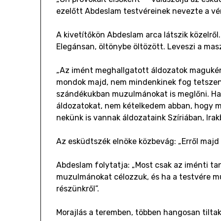
ezelőtt Abdeslam testvéreinek nevezte a vér
A kivetítőkön Abdeslam arca látszik közelről.
Elegánsan, öltönybe öltözött. Leveszi a mas
„Az imént meghallgatott áldozatok magukéna
mondok majd, nem mindenkinek fog tetszeni.
szándékukban muzulmánokat is meglőni. Ha
áldozatokat, nem kételkedem abban, hogy m
nekünk is vannak áldozataink Szíriában, Irak
Az esküdtszék elnöke közbevág: „Erről majd 
Abdeslam folytatja: „Most csak az iménti 
muzulmánokat célozzuk, és ha a testvére mu
részünkről”.
Morajlás a teremben, többen hangosan tilta