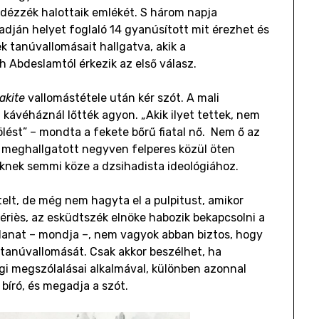
idézzék halottaik emlékét. S három napja
adján helyet foglaló 14 gyanúsított mit érezhet és
 tanúvallomásait hallgatva, akik a
 Abdeslamtól érkezik az első válasz.
akite
vallomástétele után kér szót. A mali
 kávéháznál lőtték agyon. „Akik ilyet tettek, nem
lést” – mondta a fekete bőrű fiatal nő. Nem ő az
ig meghallgatott negyven felperes közül öten
knek semmi köze a dzsihadista ideológiához.
elt, de még nem hagyta el a pulpitust, amikor
ériès, az esküdtszék elnöke habozik bekapcsolni a
llanat – mondja –, nem vagyok abban biztos, hogy
n tanúvallomását. Csak akkor beszélhet, ha
igi megszólalásai alkalmával, különben azonnal
 bíró, és megadja a szót.