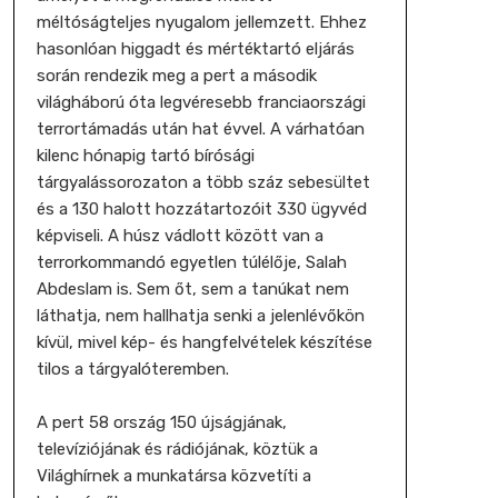
méltóságteljes nyugalom jellemzett. Ehhez
hasonlóan higgadt és mértéktartó eljárás
során rendezik meg a pert a második
világháború óta legvéresebb franciaországi
terrortámadás után hat évvel. A várhatóan
kilenc hónapig tartó bírósági
tárgyalássorozaton a több száz sebesültet
és a 130 halott hozzátartozóit 330 ügyvéd
képviseli. A húsz vádlott között van a
terrorkommandó egyetlen túlélője, Salah
Abdeslam is. Sem őt, sem a tanúkat nem
láthatja, nem hallhatja senki a jelenlévőkön
kívül, mivel kép- és hangfelvételek készítése
tilos a tárgyalóteremben.
A pert 58 ország 150 újságjának,
televíziójának és rádiójának, köztük a
Világhírnek a munkatársa közvetíti a