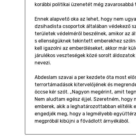
korábbi politikai üzenetét még zavarosabbá
Ennek alapvető oka az lehet, hogy nem ugya
dzsihadista csoportok általában védekező 
területek védelméről beszélnek, amikor az ál
s ellenségüknek tekintett emberekhez szól
kell igazolni az emberöléseket, akkor már kü
járulékos veszteségek közé sorolt áldozatok
nevezi.
Abdeslam szavai a per kezdete óta most elősz
terrortámadások kitervelőjének és megrend
öccse kér szót. „Nagyon megérint, amit tegn
Nem aludtam egész éjjel. Szeretném, hogy m
emberek, akik a leghatározottabban elítélik 
engedjék meg, hogy a legmélyebb együttérzé
megpróbál kibújni a fővádlott árnyékából.