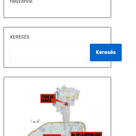
helyszínről.
KERESÉS
Keresés