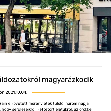
ldozatokról magyarázkodik
 on
2021.10.04.
by
Gombosi
zain elkövetett merényletek túlélői három napja
Géza
hogy sérüléseikről, kettétört életükről, az örökké