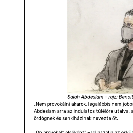
Salah Abdeslam – rajz: Beno
„Nem provokálni akarok, legalábbis nem jobba
Abdeslam arra az indulatos túlélőre utalva, 
ördögnek és senkiházinak nevezte őt.
„Ön provokált elsőként” – válaszolja az eskü