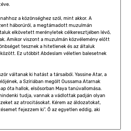
 téve.
nahhoz a közönséghez szól, mint akkor. A
szent háborúról, a megtámadott muzulmán
taluk elkövetett merényletek célkeresztjében lévő,
nak. Amikor viszont a muzulmán közvélemény előtt
lönbséget tesznek a hitetlenek és az általuk
 között. Ez utóbbit Abdeslam véletlen balesetnek
ör váltanak ki hatást a társaiból. Yassine Atar, a
előjének, a Szíriában megölt Oussama Atarnak
ap óta hallok, elsősorban Maya tanúvallomása.
indenki tudja, vannak a vádlottak padján olyan
ezeket az atrocitásokat. Kérem az áldozatokat,
semet fejezzem ki”. Ő az egyetlen eddig, aki