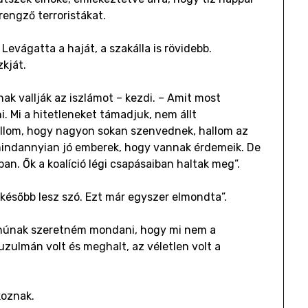
engző terroristákat.
 Levágatta a haját, a szakálla is rövidebb.
zkját.
k vallják az iszlámot – kezdi. – Amit most
 Mi a hitetleneket támadjuk, nem állt
llom, hogy nagyon sokan szenvednek, hallom az
indannyian jó emberek, hogy vannak érdemeik. De
ban. Ők a koalíció légi csapásaiban haltak meg”.
később lesz szó. Ezt már egyszer elmondta”.
tanúnak szeretném mondani, hogy mi nem a
zulmán volt és meghalt, az véletlen volt a
koznak.