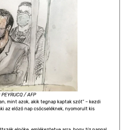
it PEYRUCQ / AFP
n, mint azok, akik tegnap kaptak szót” – kezdi
aki az előző nap csőcseléknek, nyomorult kis
dtszék elnöke, emlékeztetve arra, hogy tíz nappal