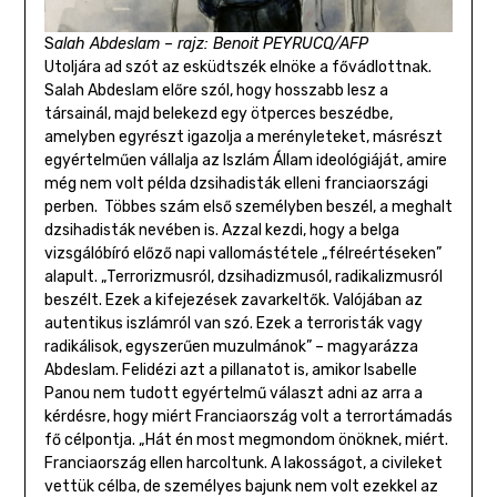
S
alah Abdeslam – rajz: Benoit PEYRUCQ/AFP
Utoljára ad szót az esküdtszék elnöke a fővádlottnak.
Salah Abdeslam előre szól, hogy hosszabb lesz a
társainál, majd belekezd egy ötperces beszédbe,
amelyben egyrészt igazolja a merényleteket, másrészt
egyértelműen vállalja az Iszlám Állam ideológiáját, amire
még nem volt példa dzsihadisták elleni franciaországi
perben. Többes szám első személyben beszél, a meghalt
dzsihadisták nevében is. Azzal kezdi, hogy a belga
vizsgálóbíró előző napi vallomástétele „félreértéseken”
alapult. „Terrorizmusról, dzsihadizmusól, radikalizmusról
beszélt. Ezek a kifejezések zavarkeltők. Valójában az
autentikus iszlámról van szó. Ezek a terroristák vagy
radikálisok, egyszerűen muzulmánok” – magyarázza
Abdeslam. Felidézi azt a pillanatot is, amikor Isabelle
Panou nem tudott egyértelmű választ adni az arra a
kérdésre, hogy miért Franciaország volt a terrortámadás
fő célpontja. „Hát én most megmondom önöknek, miért.
Franciaország ellen harcoltunk. A lakosságot, a civileket
vettük célba, de személyes bajunk nem volt ezekkel az