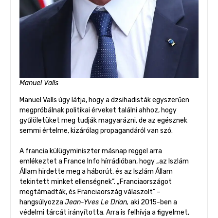
Manuel Valls
Manuel Valls úgy látja, hogy a dzsihadisták egyszerűen
megpróbálnak politikai érveket találni ahhoz, hogy
gyűlöletüket meg tudják magyarázni, de az egésznek
semmi értelme, kizárólag propagandáról van szó.
A francia külügyminiszter másnap reggel arra
emlékeztet a France Info hírrádióban, hogy „az Iszlám
Állam hirdette meg a háborút, és az Iszlám Állam
tekintett minket ellenségnek”. „Franciaországot
megtámadták, és Franciaország válaszolt” –
hangsúlyozza
Jean-Yves Le Drian,
aki 2015-ben a
védelmi tárcát irányította. Arra is felhívja a figyelmet,