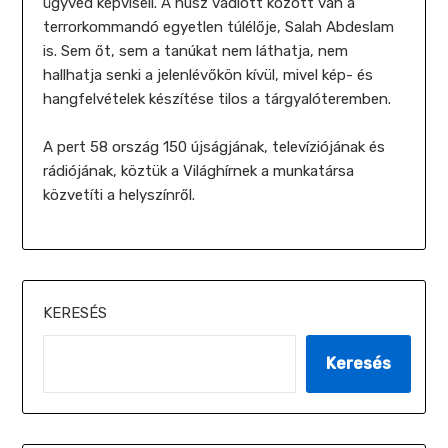
ügyvéd képviseli. A húsz vádlott között van a
terrorkommandó egyetlen túlélője, Salah Abdeslam
is. Sem őt, sem a tanúkat nem láthatja, nem
hallhatja senki a jelenlévőkön kívül, mivel kép- és
hangfelvételek készítése tilos a tárgyalóteremben.
A pert 58 ország 150 újságjának, televíziójának és
rádiójának, köztük a Világhírnek a munkatársa
közvetíti a helyszínről.
KERESÉS
Keresés