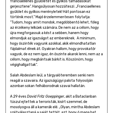
franciaellenes gyűlöletet és gyilkos támadásokat
gerjesztene”. Hangsúlyosan hozzáteszi: „Franciaellenes
gyűlölet és gyilkos merényletek! Hát pontosan ez
történik most.” Majd érzelemmentesen folytatja:
”Tudom, hogy amit mondok, megdöbbentő lehet, főleg
az érzékeny lelkűek számára. De nem az a célom, hogy
újra megforgassuk a kést a sebben, hanem hogy
elmondjuk az igazságot az embereknek. A minimum,
hogy őszinték vagyunk azokkal, akik elmondhatatlan
fájdalmat élnek át. Gyakran hallom, hogy provokatőr
vagyok, de ez nem igaz, én őszinte akarok lenni, nem az a
célom, hogy megbántsak bárkit is. Köszönöm, hogy
végighallgattak”.
Salah Abdeslam leül, a tárgyalóteremben senki nem
reagál a szavaira. Az igazságügyi palota folyosóján
azonban sokan felháborodnak szavai hallatán.
A 29 éves
David Fritz Goeppinger
, akit a Bataclanban
túszul ejtettek a terroristák, kisírt szemmel, de
mosolyogva áll a kamerák elé. „Olyan, mintha Abdeslam
szétválasztaná a saját tettét, azt, hogy ő maga hat