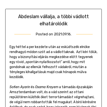
Abdeslam vállalja, a többi vádlott
elhatárolódik
Posted on
2021.09.16.
by
Gombosi
Géza
Egy héttel a per kezdete után az esküdtszék elnöke
rendhagyó módon szót ad a vádlottaknak. Azt kéri tőlük,
hogy a bizonyítási eljárás megkezdése előtt tegyenek
egy rövid „spontán nyilatkozatot” arról, hogy mit
gondolnak az ellenük felhozott vádakról, miután a
tényleges kihallgatásuk majd csak hónapok múlva
kezdődik.
Sofien Ayarin
és
Osama Krayem
a támadás éjszakáján
Amszterdamban volt, és a vád szerint az ottani
repülőtéren küldték őket terrortámadást végrehajtani,
de végül nem robbantották fel magukat. A bíró kérésére