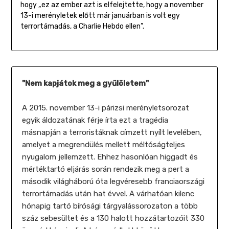
hogy „ez az ember azt is elfelejtette, hogy a november
13-i merényletek előtt már januárban is volt egy
terrortámadás, a Charlie Hebdo ellen”.
"Nem kapjátok meg a gyűlöletem"
A 2015. november 13-i párizsi merényletsorozat
egyik áldozatának férje írta ezt a tragédia
másnapján a terroristáknak címzett nyílt levelében,
amelyet a megrendülés mellett méltóságteljes
nyugalom jellemzett. Ehhez hasonlóan higgadt és
mértéktartó eljárás során rendezik meg a pert a
második világháború óta legvéresebb franciaországi
terrortámadás után hat évvel. A várhatóan kilenc
hónapig tartó bírósági tárgyalássorozaton a több
száz sebesültet és a 130 halott hozzátartozóit 330