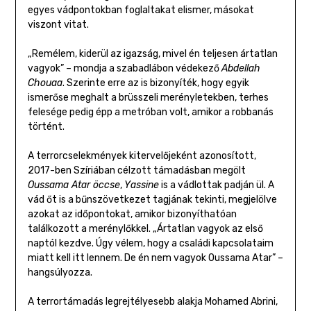
egyes vádpontokban foglaltakat elismer, másokat
viszont vitat.
„Remélem, kiderül az igazság, mivel én teljesen ártatlan
vagyok” – mondja a szabadlábon védekező
Abdellah
Chouaa
. Szerinte erre az is bizonyíték, hogy egyik
ismerőse meghalt a brüsszeli merényletekben, terhes
felesége pedig épp a metróban volt, amikor a robbanás
történt.
A terrorcselekmények kitervelőjeként azonosított,
2017-ben Szíriában célzott támadásban megölt
Oussama Atar öccse
,
Yassine
is a vádlottak padján ül. A
vád őt is a bűnszövetkezet tagjának tekinti, megjelölve
azokat az időpontokat, amikor bizonyíthatóan
találkozott a merénylőkkel. „Ártatlan vagyok az első
naptól kezdve. Úgy vélem, hogy a családi kapcsolataim
miatt kell itt lennem. De én nem vagyok Oussama Atar” –
hangsúlyozza.
A terrortámadás legrejtélyesebb alakja Mohamed Abrini,