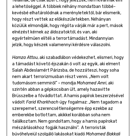
felállnak, de csak azért, hogy jelezzék, nem kívánnak élni
a lehetőséggel. A többiek néhány mondatban többé-
kevésbé elhatárolódnak a merényletektől, bár elismerik,
hogy részt vettek az előkészületekben. Néhányan
közülük elmondják, hogy régóta várják már a pert, mások
elnézést kérnek az áldozatoktól, és van, aki
egyértelműen elítéli a terrortámadást. Mindannyian
jelzik, hogy készek valamennyi kérdésre válaszolni.
Hamza Attou
, aki szabadlábon védekezhet, elismeri, hogy
a támadást követő éjszakán ő volt az egyik, aki elment
Salah Abdeslamért Párizsba, de hozzáteszi, hogy soha
nem akart terrorizmusban részt venni. „Nem volt
tudomásom semmiről” – mondja
Mohamed Amri
, aki
szintén abban a gépkocsiban ült, amely hazavitte
Brüsszelbe a fővádlottat. A hamis papírok beszerzésével
vádolt
Farid Kharkhach
úgy fogalmaz: „Nem tagadom a
szerepemet, szerencsétlenségemre épp ezekbe az
emberekbe botlottam, akikkel korábban soha nem
találkoztam. Nem gondoltam, hogy a hamis papírokat
mészárlásokhoz fogják használni”. A terroristák
búvóhelyeiül szolgáló lakásokat kiadó
Mohamed Bakkali