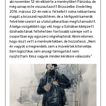
aki november 12-én elkísérte a merénylőket Párizsba, de
még aznap este visszautazott Brüsszelbe. Eredetileg
2016. március 22-én neki is fel kellett volna robbantania
magát a brüsszeli repülőtéren, de a térfigyelő kamerák
felvételei szerint az utolsó pillanatban megfutamodott.
A belga vizsgálóbíró úgy véli, hogy a Szíriában kiképzett
dzsihadistának feltehetően fontosabb szerepe volt a
csoportban egy egyszerű végrehajtónál. Abrini elismeri,
hogy részt vett a merényletekben, de hozzáteszi: „Nem
én vagyok a megrendelő, sem a műveletek kitervelője.
Sem logisztikai, sem anyagi támogatást nem
nyújtottam. Kész vagyok minden kérdésre válaszolni.”