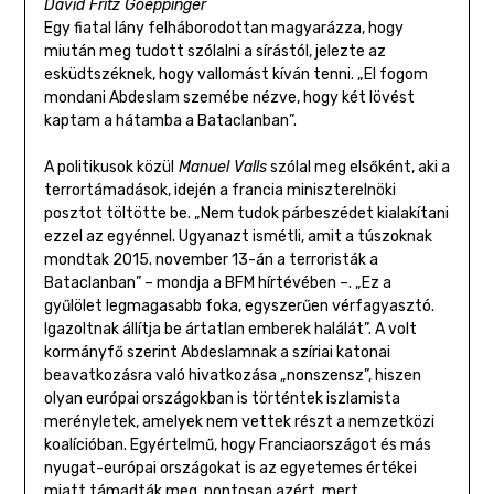
David Fritz Goeppinger
Egy fiatal lány felháborodottan magyarázza, hogy
miután meg tudott szólalni a sírástól, jelezte az
esküdtszéknek, hogy vallomást kíván tenni. „El fogom
mondani Abdeslam szemébe nézve, hogy két lövést
kaptam a hátamba a Bataclanban”.
A politikusok közül
Manuel Valls
szólal meg elsőként, aki a
terrortámadások, idején a francia miniszterelnöki
posztot töltötte be. „Nem tudok párbeszédet kialakítani
ezzel az egyénnel. Ugyanazt ismétli, amit a túszoknak
mondtak 2015. november 13-án a terroristák a
Bataclanban” – mondja a BFM hírtévében –. „Ez a
gyűlölet legmagasabb foka, egyszerűen vérfagyasztó.
Igazoltnak állítja be ártatlan emberek halálát”. A volt
kormányfő szerint Abdeslamnak a szíriai katonai
beavatkozásra való hivatkozása „nonszensz”, hiszen
olyan európai országokban is történtek iszlamista
merényletek, amelyek nem vettek részt a nemzetközi
koalícióban. Egyértelmű, hogy Franciaországot és más
nyugat-európai országokat is az egyetemes értékei
miatt támadták meg, pontosan azért, mert