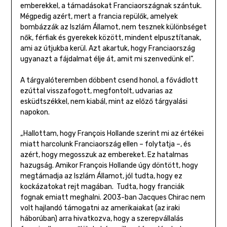
emberekkel, a támadásokat Franciaországnak szántuk.
Mégpedig azért, mert a francia repülők, amelyek
bombázzák az Iszlám Államot, nem tesznek különbséget
nők, férfiak és gyerekek között, mindent elpusztítanak,
ami az útjukba kerül. Azt akartuk, hogy Franciaország
ugyanazt a fájdalmat élje át, amit mi szenvedünk el”.
A tárgyalóteremben döbbent csend honol, a fővádlott
ezúttal visszafogott, megfontolt, udvarias az
esküdtszékkel, nem kiabál, mint az előző tárgyalási
napokon.
„Hallottam, hogy François Hollande szerint mi az értékei
miatt harcolunk Franciaország ellen – folytatja –, és
azért, hogy megosszuk az embereket. Ez hatalmas
hazugság. Amikor François Hollande úgy döntött, hogy
megtámadja az Iszlám Államot, jól tudta, hogy ez
kockázatokat rejt magában. Tudta, hogy franciák
fognak emiatt meghalni. 2003-ban Jacques Chirac nem
volt hajlandó támogatni az amerikaiakat (az iraki
háborúban) arra hivatkozva, hogy a szerepvállalás