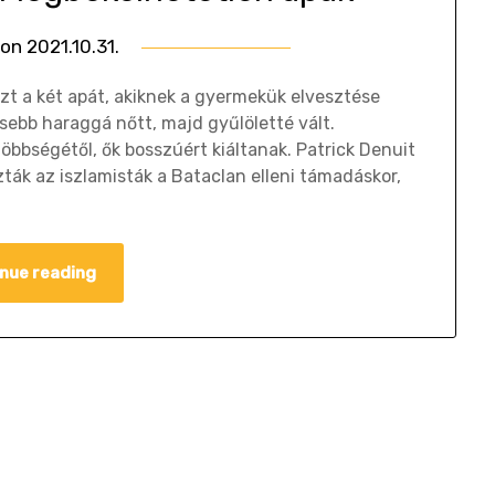
 on
2021.10.31.
by
Gombosi
t a két apát, akiknek a gyermekük elvesztése
Géza
sebb haraggá nőtt, majd gyűlöletté vált.
öbbségétől, ők bosszúért kiáltanak. Patrick Denuit
ák az iszlamisták a Bataclan elleni támadáskor,
nue reading