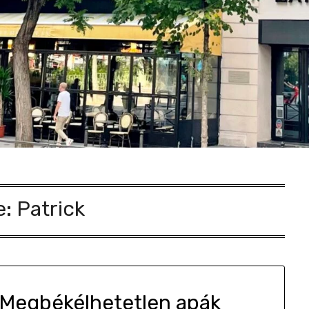
e:
Patrick
– Megbékélhetetlen apák