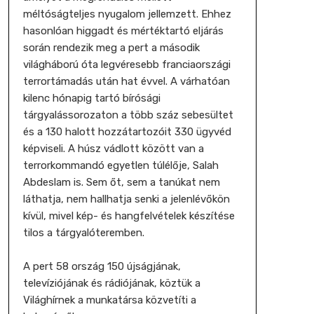
méltóságteljes nyugalom jellemzett. Ehhez
hasonlóan higgadt és mértéktartó eljárás
során rendezik meg a pert a második
világháború óta legvéresebb franciaországi
terrortámadás után hat évvel. A várhatóan
kilenc hónapig tartó bírósági
tárgyalássorozaton a több száz sebesültet
és a 130 halott hozzátartozóit 330 ügyvéd
képviseli. A húsz vádlott között van a
terrorkommandó egyetlen túlélője, Salah
Abdeslam is. Sem őt, sem a tanúkat nem
láthatja, nem hallhatja senki a jelenlévőkön
kívül, mivel kép- és hangfelvételek készítése
tilos a tárgyalóteremben.
A pert 58 ország 150 újságjának,
televíziójának és rádiójának, köztük a
Világhírnek a munkatársa közvetíti a