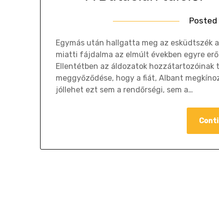
Posted
Egymás után hallgatta meg az esküdtszék az
miatti fájdalma az elmúlt években egyre erő
Ellentétben az áldozatok hozzátartozóinak t
meggyőződése, hogy a fiát, Albant megkínozt
jóllehet ezt sem a rendőrségi, sem a…
Conti