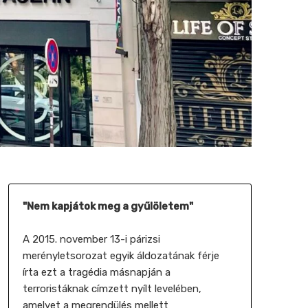
"Nem kapjátok meg a gyűlöletem"
A 2015. november 13-i párizsi
merényletsorozat egyik áldozatának férje
írta ezt a tragédia másnapján a
terroristáknak címzett nyílt levelében,
amelyet a megrendülés mellett