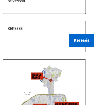
helyszínről.
KERESÉS
Keresés