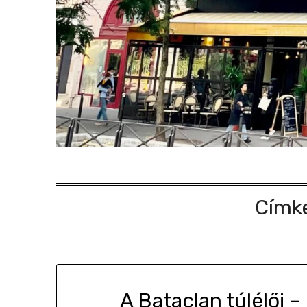
Címk
A Bataclan túlélői 