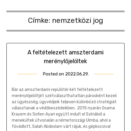
Címke:
nemzetközi jog
A feltételezett amszterdami
merénylőjelöltek
Posted on
2022.06.29.
by
Gombosi
Géza
Bár az amszterdami repülőtér két feltételezett
merénylőjelöltjét szétválaszthatatlan párosként kezeli
az ügyészség, ügyvédjeik teljesen különböző stratégiát
választanak a védőbeszédeikben. 2015 nyarán Osama
Krayem és Sofien Ayari együtt indult el Szíriából a
menekültek útvonalán a németországi Ulmba, ahol a
fővádlott, Salah Abdeslam várt rájuk, és gépkocsival