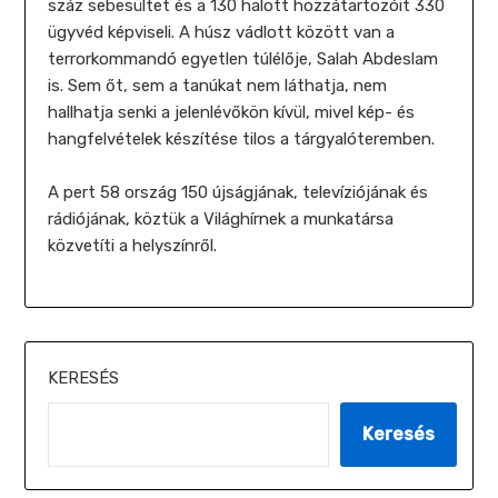
száz sebesültet és a 130 halott hozzátartozóit 330
ügyvéd képviseli. A húsz vádlott között van a
terrorkommandó egyetlen túlélője, Salah Abdeslam
is. Sem őt, sem a tanúkat nem láthatja, nem
hallhatja senki a jelenlévőkön kívül, mivel kép- és
hangfelvételek készítése tilos a tárgyalóteremben.
A pert 58 ország 150 újságjának, televíziójának és
rádiójának, köztük a Világhírnek a munkatársa
közvetíti a helyszínről.
KERESÉS
Keresés