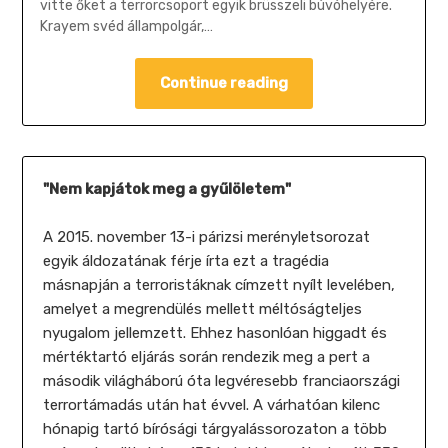
vitte őket a terrorcsoport egyik brüsszeli búvóhelyére.
Krayem svéd állampolgár,…
Continue reading
"Nem kapjátok meg a gyűlöletem"
A 2015. november 13-i párizsi merényletsorozat
egyik áldozatának férje írta ezt a tragédia
másnapján a terroristáknak címzett nyílt levelében,
amelyet a megrendülés mellett méltóságteljes
nyugalom jellemzett. Ehhez hasonlóan higgadt és
mértéktartó eljárás során rendezik meg a pert a
második világháború óta legvéresebb franciaországi
terrortámadás után hat évvel. A várhatóan kilenc
hónapig tartó bírósági tárgyalássorozaton a több