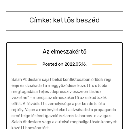
Címke:
kettős beszéd
Az elmeszakértő
Posted on
2022.05.16.
by
Gombosi
Géza
Salah Abdeslam saját belső konfliktusában őrlődik régi
énje és dzsihadista meggyőződése között, s utóbbi
megtagadása teljes „depresszív összeomláshoz
vezetne” – mondja az elmeszakértő az esküdtszék
előtt. A fővádlott személyisége a per kezdete óta
rejtély. Vajon a merényleteket a dzsihadista propaganda
ismételgetésével igazoló iszlamista harcos-e az igazi
Salah Abdeslam vagy az utolsó meghallgatásán könnyek
között bocsánatért…