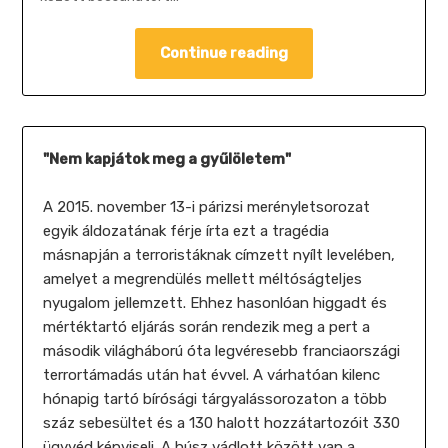
Continue reading
"Nem kapjátok meg a gyűlöletem"
A 2015. november 13-i párizsi merényletsorozat
egyik áldozatának férje írta ezt a tragédia
másnapján a terroristáknak címzett nyílt levelében,
amelyet a megrendülés mellett méltóságteljes
nyugalom jellemzett. Ehhez hasonlóan higgadt és
mértéktartó eljárás során rendezik meg a pert a
második világháború óta legvéresebb franciaországi
terrortámadás után hat évvel. A várhatóan kilenc
hónapig tartó bírósági tárgyalássorozaton a több
száz sebesültet és a 130 halott hozzátartozóit 330
ügyvéd képviseli. A húsz vádlott között van a