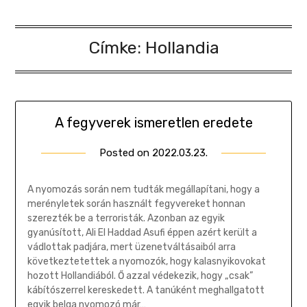
Címke:
Hollandia
A fegyverek ismeretlen eredete
Posted on
2022.03.23.
by
Gombosi
Géza
A nyomozás során nem tudták megállapítani, hogy a
merényletek során használt fegyvereket honnan
szerezték be a terroristák. Azonban az egyik
gyanúsított, Ali El Haddad Asufi éppen azért került a
vádlottak padjára, mert üzenetváltásaiból arra
következtetettek a nyomozók, hogy kalasnyikovokat
hozott Hollandiából. Ő azzal védekezik, hogy „csak”
kábítószerrel kereskedett. A tanúként meghallgatott
egyik belga nyomozó már…