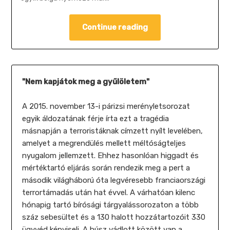
Continue reading
"Nem kapjátok meg a gyűlöletem"
A 2015. november 13-i párizsi merényletsorozat
egyik áldozatának férje írta ezt a tragédia
másnapján a terroristáknak címzett nyílt levelében,
amelyet a megrendülés mellett méltóságteljes
nyugalom jellemzett. Ehhez hasonlóan higgadt és
mértéktartó eljárás során rendezik meg a pert a
második világháború óta legvéresebb franciaországi
terrortámadás után hat évvel. A várhatóan kilenc
hónapig tartó bírósági tárgyalássorozaton a több
száz sebesültet és a 130 halott hozzátartozóit 330
ügyvéd képviseli. A húsz vádlott között van a