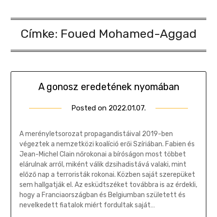
Címke:
Foued Mohamed-Aggad
A gonosz eredetének nyomában
Posted on
2022.01.07.
by
Gombosi
Géza
A merényletsorozat propagandistáival 2019-ben
végeztek a nemzetközi koalíció erői Szíriában. Fabien és
Jean-Michel Clain nőrokonai a bíróságon most többet
elárulnak arról, miként válik dzsihadistává valaki, mint
előző nap a terroristák rokonai. Közben saját szerepüket
sem hallgatják el. Az esküdtszéket továbbra is az érdekli,
hogy a Franciaországban és Belgiumban született és
nevelkedett fiatalok miért fordultak saját…