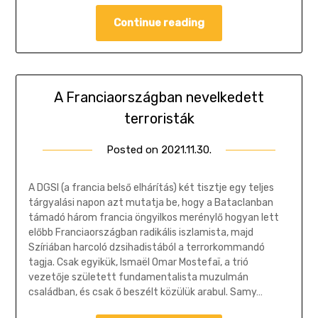
Continue reading
A Franciaországban nevelkedett
terroristák
Posted on
2021.11.30.
by
Gombosi
Géza
A DGSI (a francia belső elhárítás) két tisztje egy teljes
tárgyalási napon azt mutatja be, hogy a Bataclanban
támadó három francia öngyilkos merénylő hogyan lett
előbb Franciaországban radikális iszlamista, majd
Szíriában harcoló dzsihadistából a terrorkommandó
tagja. Csak egyikük, Ismaël Omar Mostefaï, a trió
vezetője született fundamentalista muzulmán
családban, és csak ő beszélt közülük arabul. Samy…