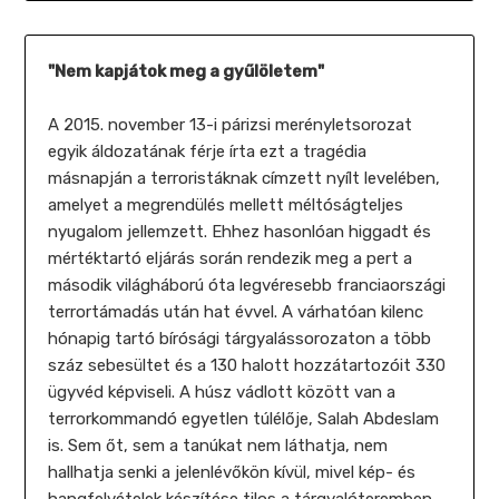
"Nem kapjátok meg a gyűlöletem"
A 2015. november 13-i párizsi merényletsorozat
egyik áldozatának férje írta ezt a tragédia
másnapján a terroristáknak címzett nyílt levelében,
amelyet a megrendülés mellett méltóságteljes
nyugalom jellemzett. Ehhez hasonlóan higgadt és
mértéktartó eljárás során rendezik meg a pert a
második világháború óta legvéresebb franciaországi
terrortámadás után hat évvel. A várhatóan kilenc
hónapig tartó bírósági tárgyalássorozaton a több
száz sebesültet és a 130 halott hozzátartozóit 330
ügyvéd képviseli. A húsz vádlott között van a
terrorkommandó egyetlen túlélője, Salah Abdeslam
is. Sem őt, sem a tanúkat nem láthatja, nem
hallhatja senki a jelenlévőkön kívül, mivel kép- és
hangfelvételek készítése tilos a tárgyalóteremben.