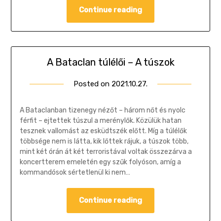
Continue reading
A Bataclan túlélői – A túszok
Posted on
2021.10.27.
by
Gombosi
Géza
A Bataclanban tizenegy nézőt – három nőt és nyolc
férfit – ejtettek túszul a merénylők. Közülük hatan
tesznek vallomást az esküdtszék előtt. Míg a túlélők
többsége nem is látta, kik lőttek rájuk, a túszok több,
mint két órán át két terroristával voltak összezárva a
koncertterem emeletén egy szűk folyóson, amíg a
kommandósok sértetlenül ki nem…
Continue reading