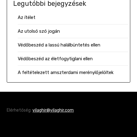
Legutóbbi bejegyzések
Az ítélet
Az utolsó szó jogán
Védőbeszéd a lassú halálbüntetés ellen
Védőbeszéd az életfogytiglani ellen
A feltételezett amszterdami merénylőjelöltek
Elérhetőség:
vilaghir@vilaghir.com