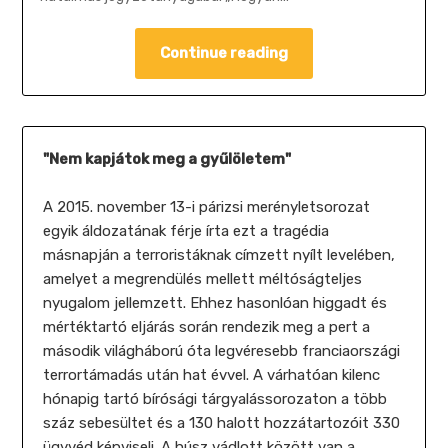
Continue reading
"Nem kapjátok meg a gyűlöletem"
A 2015. november 13-i párizsi merényletsorozat
egyik áldozatának férje írta ezt a tragédia
másnapján a terroristáknak címzett nyílt levelében,
amelyet a megrendülés mellett méltóságteljes
nyugalom jellemzett. Ehhez hasonlóan higgadt és
mértéktartó eljárás során rendezik meg a pert a
második világháború óta legvéresebb franciaországi
terrortámadás után hat évvel. A várhatóan kilenc
hónapig tartó bírósági tárgyalássorozaton a több
száz sebesültet és a 130 halott hozzátartozóit 330
ügyvéd képviseli. A húsz vádlott között van a