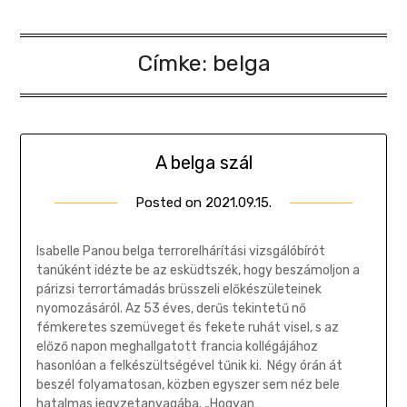
Címke:
belga
A belga szál
Posted on
2021.09.15.
by
Gombosi
Géza
Isabelle Panou belga terrorelhárítási vizsgálóbírót
tanúként idézte be az esküdtszék, hogy beszámoljon a
párizsi terrortámadás brüsszeli előkészületeinek
nyomozásáról. Az 53 éves, derűs tekintetű nő
fémkeretes szemüveget és fekete ruhát visel, s az
előző napon meghallgatott francia kollégájához
hasonlóan a felkészültségével tűnik ki. Négy órán át
beszél folyamatosan, közben egyszer sem néz bele
hatalmas jegyzetanyagába. „Hogyan…